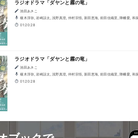
ラジオドラマ「ダヤンと霧の竜」
池田あきこ
榎木淳弥, 岩崎諒太, 浅野真澄, 仲村宗悟, 新田恵海, 前田佳織里, 降幡愛, 和泉風花, 白城なお, 島本須美, ほ
か
01:20:28
ラジオドラマ「ダヤンと霧の竜」
池田あきこ
榎木淳弥, 岩崎諒太, 浅野真澄, 仲村宗悟, 新田恵海, 前田佳織里, 降幡愛, 和泉風花, 白城なお, 島本須美, ほ
か
01:20:28