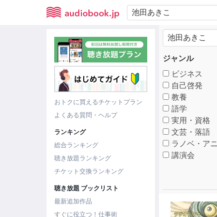
ジャンル
ビジネス
自己啓発
教養
おトクに買えるチケットプラン
語学
よくある質問・ヘルプ
実用・資格
文芸・落語
ランキング
ラノベ・アニ
総合ランキング
講演会
聴き放題ランキング
チケット交換ランキング
聴き放題 ブックリスト
最新追加作品
すぐに役立つ！仕事術