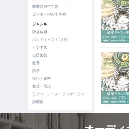
教養のおすすめ
ビジネスのおすすめ
ジャンル
聴き放題
ポッドキャスト(月額)
ビジネス
自己啓発
教養
語学
実用・資格
文芸・落語
ラノベ・アニメ・ラジオドラマ
講演会