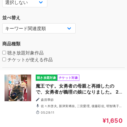
並べ替え
商品種類
聴き放題対象作品
チケットが使える作品
聴き放題対象
チケット対象
魔王です。女勇者の母親と再婚したの
で、女勇者が義理の娘になりました。 2
（ガガガ文庫）
森田季節
佐々木啓夫, 新津実稀奈, 二宮愛理, 後藤彩佐, 明智璃子,
三上由理恵, 天沢朱音, 古岡祐樹, 鈴木悠生
05:29:11
¥1,650