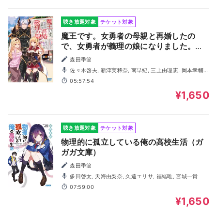
聴き放題対象
チケット対象
魔王です。女勇者の母親と再婚したの
で、女勇者が義理の娘になりました。
（ガガガ文庫）
森田季節
佐々木啓夫, 新津実稀奈, 南早紀, 三上由理恵, 岡本幸輔,
後藤彩佐, 有隅融
05:57:54
¥1,650
聴き放題対象
チケット対象
物理的に孤立している俺の高校生活（ガ
ガガ文庫）
森田季節
多田啓太, 天海由梨奈, 久遠エリサ, 福緒唯, 宮城一貴
07:59:00
¥1,650