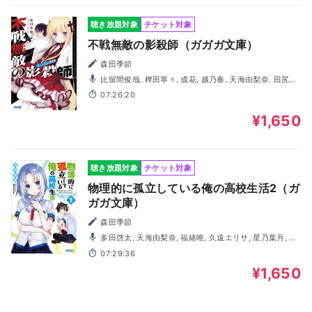
聴き放題対象
チケット対象
不戦無敵の影殺師（ガガガ文庫）
森田季節
比留間俊哉, 稗田寧々, 成花, 越乃奏, 天海由梨奈, 田尻浩
章, 猪股速十
07:26:20
¥1,650
聴き放題対象
チケット対象
物理的に孤立している俺の高校生活2（ガ
ガガ文庫）
森田季節
多田啓太, 天海由梨奈, 福緒唯, 久遠エリサ, 星乃葉月, 古
谷繁幸, 齋藤峻
07:29:36
¥1,650