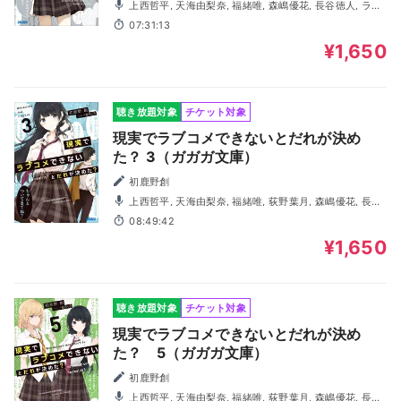
上西哲平, 天海由梨奈, 福緒唯, 森嶋優花, 長谷徳人, ラン
ズベリーアーサー, 堤雪菜, 長岡龍歩, 桑田直樹, 花岡志織, 吉
07:31:13
岡茉祐
¥1,650
聴き放題対象
チケット対象
現実でラブコメできないとだれが決め
た？ 3（ガガガ文庫）
初鹿野創
上西哲平, 天海由梨奈, 福緒唯, 荻野葉月, 森嶋優花, 長谷
徳人, ランズベリーアーサー, 田所陽向, 山本真綺, 宮城一貴,
08:49:42
留冬藍名
¥1,650
聴き放題対象
チケット対象
現実でラブコメできないとだれが決め
た？ 5（ガガガ文庫）
初鹿野創
上西哲平, 天海由梨奈, 福緒唯, 荻野葉月, 森嶋優花, 長谷