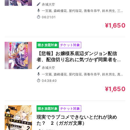
コってしまうけど相手が若手最強の迷惑
赤城大空
系配信者だったらしくアホ程バズって伝
一宮麗, 森嶋優花, 屋代瑠花, 善養寺恭平, 鈴木悠生, 三木
説になってますわ！？ 2 （ガガガ文
一眞, 宮澤翔太, 渡海音
06:21:01
庫）
¥1,650
聴き放題対象
チケット対象
【悲報】お嬢様系底辺ダンジョン配信
者、配信切り忘れに気づかず同業者をボ
コってしまうけど相手が若手最強の迷惑
赤城大空
系配信者だったらしくアホ程バズって伝
一宮麗, 森嶋優花, 屋代瑠花, 善養寺恭平, 鈴木悠生, 真生
説になってますわ！？ （ガガガ文庫）
龍聖, 三木一眞, 宮澤翔太, 渡海音
04:38:40
¥1,650
聴き放題対象
チケット対象
現実でラブコメできないとだれが決め
た？ 2（ガガガ文庫）