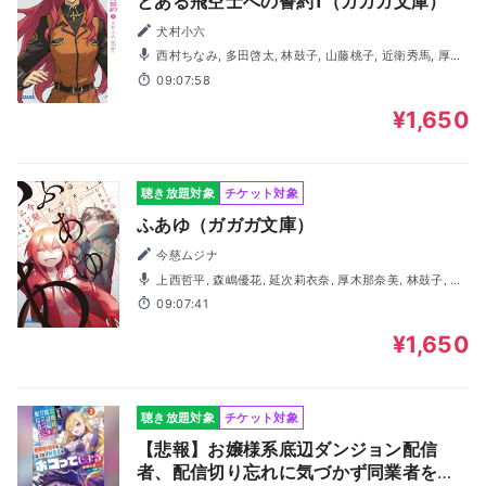
とある飛空士への誓約1（ガガガ文庫）
犬村小六
西村ちなみ, 多田啓太, 林鼓子, 山藤桃子, 近衛秀馬, 厚木
那奈美, 森嶋優花, 折原秋良
09:07:58
¥1,650
聴き放題対象
チケット対象
ふあゆ（ガガガ文庫）
今慈ムジナ
上西哲平, 森嶋優花, 延次莉衣奈, 厚木那奈美, 林鼓子, 蒔
村拓哉, 三重野帆貴, 合田葵
09:07:41
¥1,650
聴き放題対象
チケット対象
【悲報】お嬢様系底辺ダンジョン配信
者、配信切り忘れに気づかず同業者をボ