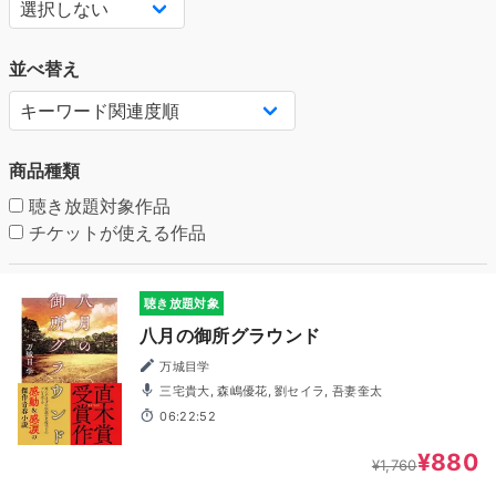
並べ替え
商品種類
聴き放題対象作品
チケットが使える作品
聴き放題対象
八月の御所グラウンド
万城目学
三宅貴大, 森嶋優花, 劉セイラ, 吾妻奎太
06:22:52
¥880
¥1,760