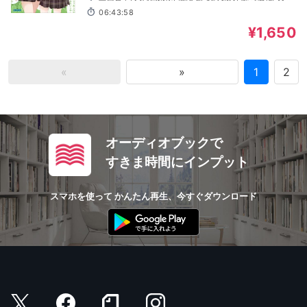
徳人, ランズベリーアーサー, 田所陽向, 宮城一貴, 善養寺恭
06:43:58
平, 吉岡茉祐, 山本真綺
¥1,650
«
»
1
2
オーディオブックで
すきま時間にインプット
スマホを使って かんたん再生、今すぐダウンロード