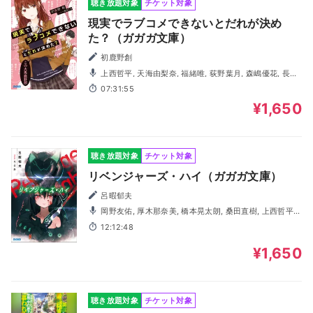
聴き放題対象
チケット対象
現実でラブコメできないとだれが決め
た？（ガガガ文庫）
初鹿野創
上西哲平, 天海由梨奈, 福緒唯, 荻野葉月, 森嶋優花, 長谷
徳人, ランズベリーアーサー
07:31:55
¥1,650
聴き放題対象
チケット対象
リベンジャーズ・ハイ（ガガガ文庫）
呂暇郁夫
岡野友佑, 厚木那奈美, 橋本晃太朗, 桑田直樹, 上西哲平,
森嶋優花, 千先広大, 本間沙智子
12:12:48
¥1,650
聴き放題対象
チケット対象