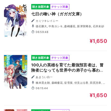
聴き放題対象
チケット対象
七日の喰い神（ガガガ文庫）
カミツキレイニー
德石勝大, 中島ヨシキ, 森嶋優花, 新津実稀奈, 石井未紗
06:59:48
¥1,650
聴き放題対象
チケット対象
100人の英雄を育てた最強預言者は、冒
険者になっても世界中の弟子から慕われ
てます（ガガガ文庫）
あまうい白一
橋本晃太朗, 森嶋優花, 堤雪菜, 伏見はる香, 田尻浩章, 納
富ももこ, 江田拓寛
06:15:44
¥1,650