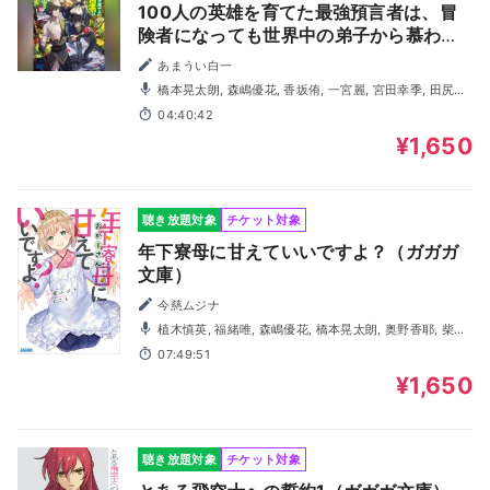
100人の英雄を育てた最強預言者は、冒
険者になっても世界中の弟子から慕われ
てます 3 （ガガガ文庫）
あまうい白一
橋本晃太朗, 森嶋優花, 香坂侑, 一宮麗, 宮田幸季, 田尻浩
章, 石野竜三, 三木一眞, あらいゆい
04:40:42
¥1,650
聴き放題対象
チケット対象
年下寮母に甘えていいですよ？（ガガガ
文庫）
今慈ムジナ
植木慎英, 福緒唯, 森嶋優花, 橋本晃太朗, 奥野香耶, 柴崎
まりな, 内野孝聡, 宮城一貴
07:49:51
¥1,650
聴き放題対象
チケット対象