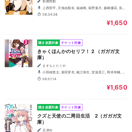
初鹿野創
上西哲平, 天海由梨奈, 福緒唯, 荻野葉月, 森嶋優花, 長谷
徳人, ランズベリーアーサー, 宮城一貴, 山本真綺, 善養寺恭
08:34:38
平
¥1,650
聴き放題対象
チケット対象
きゃくほんかのセリフ！ 2 （ガガガ文
庫）
ますもとたくや
小田柿悠太, 柴田芽衣, 織江珠生, 堂坂晃三, 岡本幸輔, 與
那覇拓樹, 大井麻利衣, 森嶋優花, 内野孝聡
06:51:14
¥1,650
聴き放題対象
チケット対象
クズと天使の二周目生活 2（ガガガ文
庫）
天津向