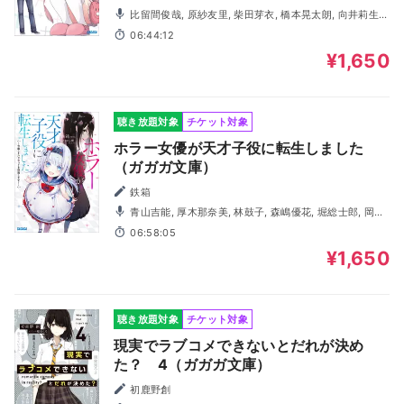
比留間俊哉, 原紗友里, 柴田芽衣, 橋本晃太朗, 向井莉生,
小林大紀, 田尻浩章, 森嶋優花, 芹澤優, 西山宏太朗
06:44:12
¥1,650
聴き放題対象
チケット対象
ホラー女優が天才子役に転生しました
（ガガガ文庫）
鉄箱
青山吉能, 厚木那奈美, 林鼓子, 森嶋優花, 堀総士郎, 岡本
幸輔, 森優子, 小林大紀, 若林佑, 白石兼斗, 古賀英里奈, 山本
06:58:05
真綺, 中村すみれ
¥1,650
聴き放題対象
チケット対象
現実でラブコメできないとだれが決め
た？ 4（ガガガ文庫）
初鹿野創