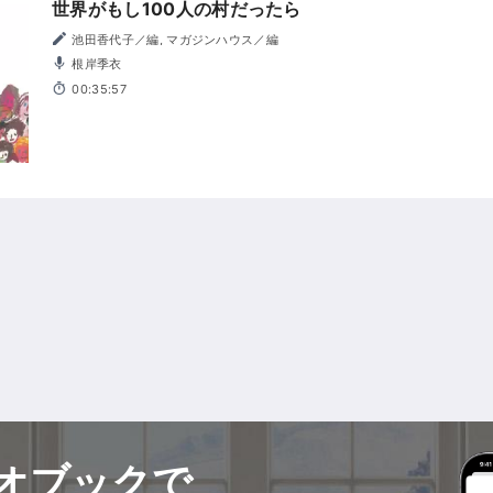
世界がもし100人の村だったら
池田香代子／編, マガジンハウス／編
根岸季衣
00:35:57
オブックで