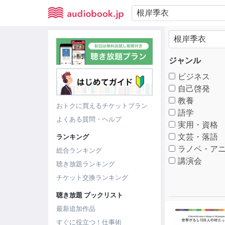
ジャンル
ビジネス
自己啓発
教養
おトクに買えるチケットプラン
語学
よくある質問・ヘルプ
実用・資格
文芸・落語
ランキング
ラノベ・アニ
総合ランキング
講演会
聴き放題ランキング
チケット交換ランキング
聴き放題 ブックリスト
最新追加作品
すぐに役立つ！仕事術