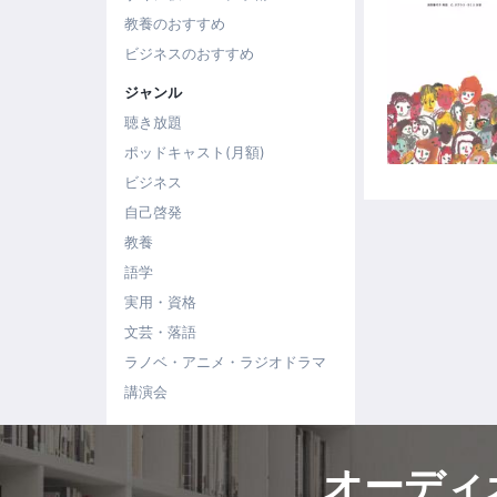
教養のおすすめ
ビジネスのおすすめ
ジャンル
聴き放題
ポッドキャスト(月額)
ビジネス
自己啓発
教養
語学
実用・資格
文芸・落語
ラノベ・アニメ・ラジオドラマ
講演会
オーディ