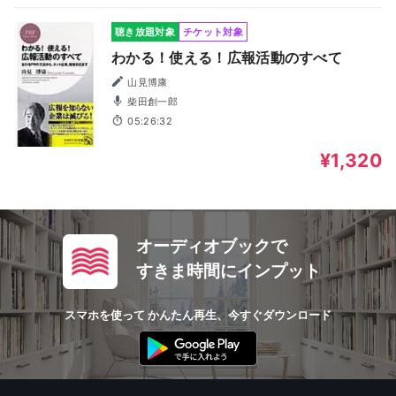
聴き放題対象
チケット対象
わかる！使える！広報活動のすべて
山見博康
柴田創一郎
05:26:32
¥1,320
オーディオブックで
すきま時間にインプット
スマホを使って かんたん再生、今すぐダウンロード