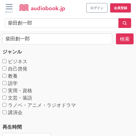
ログイン
会員登録
検索
ジャンル
ビジネス
自己啓発
教養
語学
実用・資格
文芸・落語
ラノベ・アニメ・ラジオドラマ
講演会
再生時間