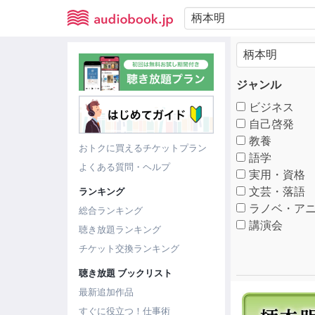
ジャンル
ビジネス
自己啓発
教養
おトクに買えるチケットプラン
語学
よくある質問・ヘルプ
実用・資格
文芸・落語
ランキング
ラノベ・アニ
総合ランキング
講演会
聴き放題ランキング
チケット交換ランキング
聴き放題 ブックリスト
最新追加作品
すぐに役立つ！仕事術