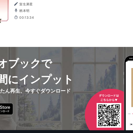
室生犀星
柄本明
00:13:34
オブックで
間にインプット
んたん再生、今すぐダウンロード