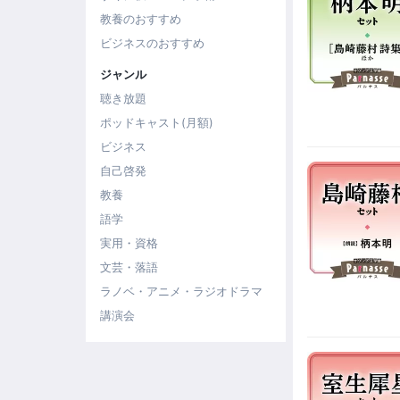
教養のおすすめ
ビジネスのおすすめ
ジャンル
聴き放題
ポッドキャスト(月額)
ビジネス
自己啓発
教養
語学
実用・資格
文芸・落語
ラノベ・アニメ・ラジオドラマ
講演会