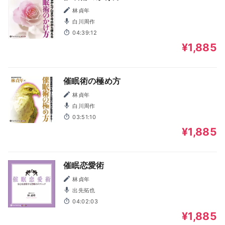
林貞年
白川周作
04:39:12
¥1,885
催眠術の極め方
林貞年
白川周作
03:51:10
¥1,885
催眠恋愛術
林貞年
出先拓也
04:02:03
¥1,885