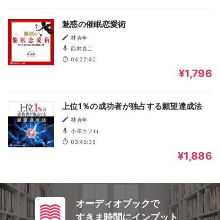
魅惑の催眠恋愛術
林貞年
西村真二
04:22:40
¥1,796
上位1％の成功者が独占する願望達成法
林貞年
小墨カフロ
03:49:38
¥1,886
オーディオブックで
すきま時間にインプット