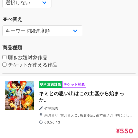
並べ替え
商品種類
聴き放題対象作品
チケットが使える作品
聴き放題対象
チケット対象
キミとの思い出はこの土器から始まっ
た。
竹里聡志
崇見まり, 前川まえこ, 島倉幸広, 笹本笹ノ介, 神代よし
き, 小石ひかる, 水野紫臣, 小野裕樹, 栞月悠, 林昭宏, 北島奈
00:56:43
緒, 影山秋斗, 美杏, 古屋智子, 水無月翔, 津吹絋大, 細井尚＜
現：弥生堂尚＞, 空乃彼方, 飯島賢太郎, 原えりこ
¥550