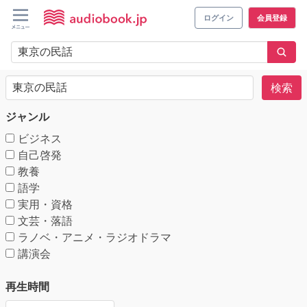
ログイン
会員登録
検索
ジャンル
ビジネス
自己啓発
教養
語学
実用・資格
文芸・落語
ラノベ・アニメ・ラジオドラマ
講演会
再生時間