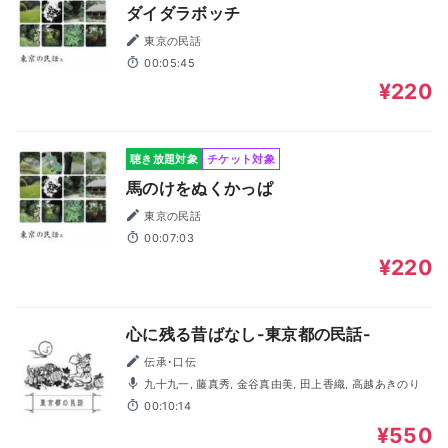
ダイダラボッチ
東京の民話
00:05:45
¥220
聴き放題対象
チケット対象
馬のけをぬくかっぱ
東京の民話
00:07:03
¥220
心に残る昔ばなし-東京都の民話-
伝承･口伝
九十九一, 藤真秀, 金谷真由美, 田上香織, 高越あきのり
00:10:14
¥550