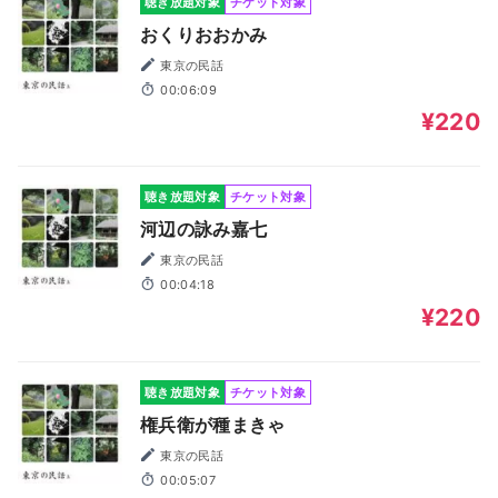
聴き放題対象
チケット対象
おくりおおかみ
東京の民話
00:06:09
¥220
聴き放題対象
チケット対象
河辺の詠み嘉七
東京の民話
00:04:18
¥220
聴き放題対象
チケット対象
権兵衛が種まきゃ
東京の民話
00:05:07