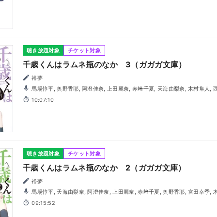
聴き放題対象
チケット対象
千歳くんはラムネ瓶のなか 3（ガガガ文庫）
裕夢
馬場惇平, 奥野香耶, 阿澄佳奈, 上田麗奈, 赤﨑千夏, 天海由梨奈, 木村隼人,
10:07:10
聴き放題対象
チケット対象
千歳くんはラムネ瓶のなか 2（ガガガ文庫）
裕夢
馬場惇平, 天海由梨奈, 阿澄佳奈, 上田麗奈, 赤﨑千夏, 奥野香耶, 宮田幸季, 木村隼人, 西山宏太朗, 酒巻光宏,
木暮晃石
09:15:52