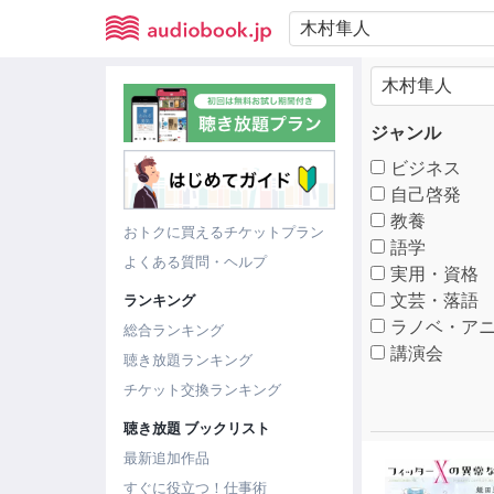
ジャンル
ビジネス
自己啓発
教養
おトクに買えるチケットプラン
語学
よくある質問・ヘルプ
実用・資格
文芸・落語
ランキング
ラノベ・アニ
総合ランキング
講演会
聴き放題ランキング
チケット交換ランキング
聴き放題 ブックリスト
最新追加作品
すぐに役立つ！仕事術