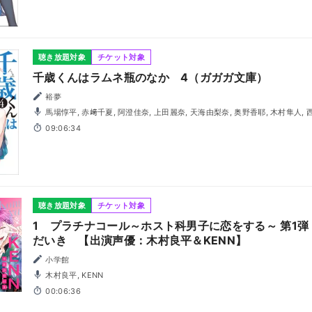
聴き放題対象
チケット対象
千歳くんはラムネ瓶のなか 4（ガガガ文庫）
裕夢
馬場惇平, 赤﨑千夏, 阿澄佳奈, 上田麗奈, 天海由梨奈, 奥野香耶, 木村隼人, 西山宏太朗, 宮田幸季, 酒巻光宏,
上西哲平, 吉岡茉祐, 長岡龍歩, 大橋海咲, 日菜, 久次米渚
09:06:34
聴き放題対象
チケット対象
1 プラチナコール～ホスト科男子に恋をする～ 第1
だいき 【出演声優：木村良平＆KENN】
小学館
木村良平, KENN
00:06:36