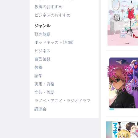
教養のおすすめ
ビジネスのおすすめ
ジャンル
聴き放題
ポッドキャスト(月額)
ビジネス
自己啓発
教養
語学
実用・資格
文芸・落語
ラノベ・アニメ・ラジオドラマ
講演会