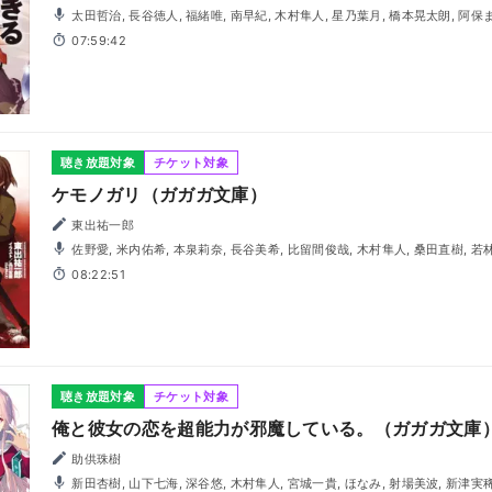
太田哲治, 長谷徳人, 福緒唯, 南早紀, 木村隼人, 星乃葉月, 橋本晃太朗, 阿保
07:59:42
聴き放題対象
チケット対象
ケモノガリ（ガガガ文庫）
東出祐一郎
佐野愛, 米内佑希, 本泉莉奈, 長谷美希, 比留間俊哉, 木村隼人, 桑田直樹, 若
08:22:51
聴き放題対象
チケット対象
俺と彼女の恋を超能力が邪魔している。（ガガガ文庫
助供珠樹
新田杏樹, 山下七海, 深谷悠, 木村隼人, 宮城一貴, ほなみ, 射場美波, 新津実