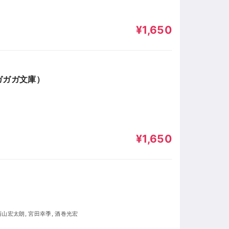
¥1,650
ガガガ文庫）
¥1,650
 西山宏太朗, 宮田幸季, 酒巻光宏