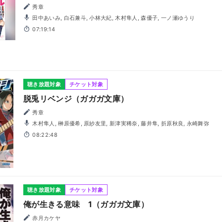
秀章
田中あいみ, 白石兼斗, 小林大紀, 木村隼人, 森優子, 一ノ瀬ゆうり
07:19:14
聴き放題対象
チケット対象
脱兎リベンジ（ガガガ文庫）
秀章
木村隼人, 榊原優希, 原紗友里, 新津実稀奈, 藤井隼, 折原秋良, 永崎舞弥
08:22:48
聴き放題対象
チケット対象
俺が生きる意味 1（ガガガ文庫）
赤月カケヤ