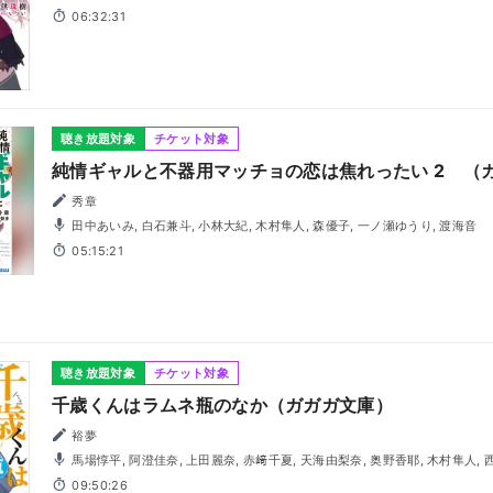
06:32:31
聴き放題対象
チケット対象
純情ギャルと不器用マッチョの恋は焦れったい 2 （
秀章
田中あいみ, 白石兼斗, 小林大紀, 木村隼人, 森優子, 一ノ瀬ゆうり, 渡海音
05:15:21
聴き放題対象
チケット対象
千歳くんはラムネ瓶のなか（ガガガ文庫）
裕夢
馬場惇平, 阿澄佳奈, 上田麗奈, 赤﨑千夏, 天海由梨奈, 奥野香耶, 木村隼人,
09:50:26