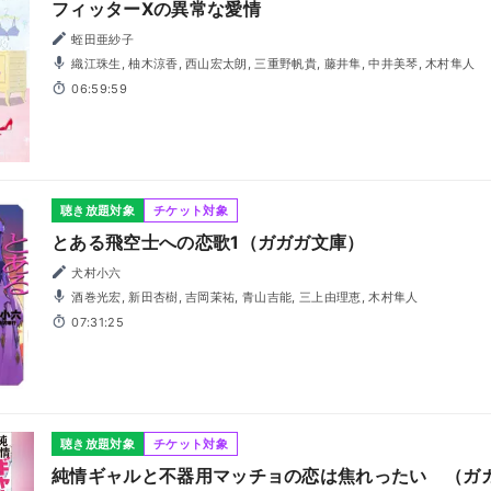
フィッターXの異常な愛情
蛭田亜紗子
織江珠生, 柚木涼香, 西山宏太朗, 三重野帆貴, 藤井隼, 中井美琴, 木村隼人
06:59:59
聴き放題対象
チケット対象
とある飛空士への恋歌1（ガガガ文庫）
犬村小六
酒巻光宏, 新田杏樹, 吉岡茉祐, 青山吉能, 三上由理恵, 木村隼人
07:31:25
聴き放題対象
チケット対象
純情ギャルと不器用マッチョの恋は焦れったい （ガ