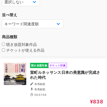
並べ替え
商品種類
聴き放題対象作品
チケットが使える作品
聴き放題対象
チケット対象
室町ルネッサンス日本の美意識が完成さ
れた時代
有馬頼底
有馬頼底
00:57:56
¥838