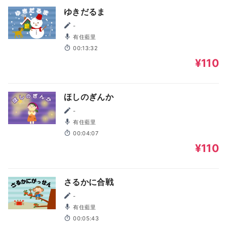
ゆきだるま
-
有住藍里
00:13:32
¥110
ほしのぎんか
-
有住藍里
00:04:07
¥110
さるかに合戦
-
有住藍里
00:05:43