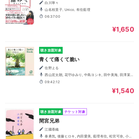
白川寧々
山名枝里子, Unico, 有住藍理
06:37:00
¥1,650
聴き放題対象
青くて痛くて脆い
住野よる
西山宏太朗, 花守ゆみり, 中島ヨシキ, 田中美海, 田澤茉
純, 羽多野渉, 佐藤元, 井上健一, 小林敬, 有住藍理, 小田果林,
09:42:12
髙山滉, 早瀬莉花, 山石さとみ, 泉帆唯花, 林原渉太
¥1,540
聴き放題対象
チケット対象
間宮兄弟
江國香織
泰勇気, 後藤ヒロキ, 内田愛美, 藍理有住, 松宮可奈, 小若