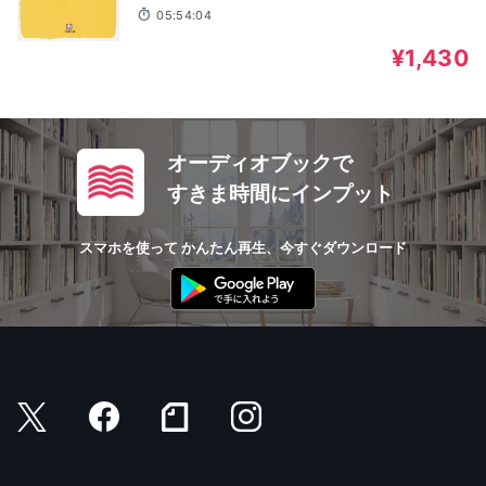
和郁那, 平山ゆかり, 真木碧, 篠原孝太朗
05:54:04
¥1,430
オーディオブックで
すきま時間にインプット
スマホを使って かんたん再生、今すぐダウンロード