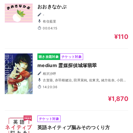
おおきなかぶ
-
有住藍里
00:04:15
¥110
聴き放題対象
チケット対象
medium 霊媒探偵城塚翡翠
相沢沙呼
古賀葵, 赤羽根健治, 田澤茉純, 佐東充, 緒方佑奈, 小田果
林, 赤星真衣子, ボルケーノ太田, 大谷翔太郎, 有住藍里, 佐藤
14:20:36
元, 幸村恵理
¥1,870
チケット対象
英語ネイティブ脳みそのつくり方