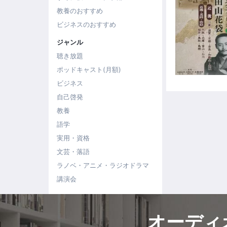
教養のおすすめ
ビジネスのおすすめ
ジャンル
聴き放題
ポッドキャスト(月額)
ビジネス
自己啓発
教養
語学
実用・資格
文芸・落語
ラノベ・アニメ・ラジオドラマ
講演会
オーディ