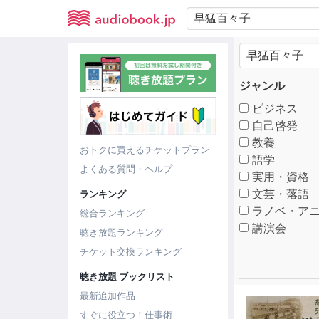
ジャンル
ビジネス
自己啓発
教養
おトクに買えるチケットプラン
語学
よくある質問・ヘルプ
実用・資格
文芸・落語
ランキング
ラノベ・アニ
総合ランキング
講演会
聴き放題ランキング
チケット交換ランキング
聴き放題 ブックリスト
最新追加作品
すぐに役立つ！仕事術