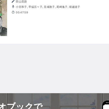
田山花袋
小宮和子, 早猛百々子, 見城敦子, 尾崎逸子, 堀越道子
00:47:59
オブックで