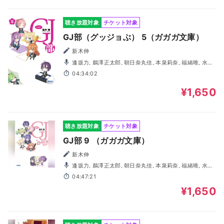
聴き放題対象
チケット対象
GJ部（グッジョぶ） 5（ガガガ文庫）
新木伸
逢坂力, 鵜澤正太郎, 朝日奈丸佳, 本泉莉奈, 福緒唯, 水野
亜美, 柴田倫佳, 阿保まりあ, 高木美佑, 大橋海咲
04:34:02
¥1,650
聴き放題対象
チケット対象
GJ部 9 （ガガガ文庫）
新木伸
逢坂力, 鵜澤正太郎, 朝日奈丸佳, 本泉莉奈, 福緒唯, 水野
亜美, 浜崎七海, 高木美佑, 阿保まりあ, 奥野香耶
04:47:21
¥1,650