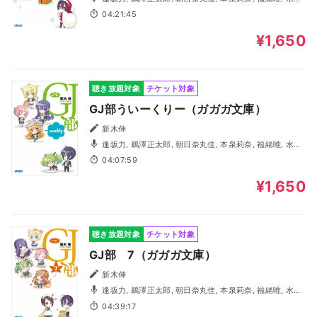
亜美, 高木美佑, 大橋海咲
04:21:45
¥1,650
聴き放題対象
チケット対象
GJ部ういーくりー（ガガガ文庫）
新木伸
逢坂力, 鵜澤正太郎, 朝日奈丸佳, 本泉莉奈, 福緒唯, 水野
亜美, 柴田倫佳
04:07:59
¥1,650
聴き放題対象
チケット対象
GJ部 7（ガガガ文庫）
新木伸
逢坂力, 鵜澤正太郎, 朝日奈丸佳, 本泉莉奈, 福緒唯, 水野
亜美, 柴田倫佳, 高木美佑, 奥野香耶, 阿保まりあ, 大橋海咲
04:39:17