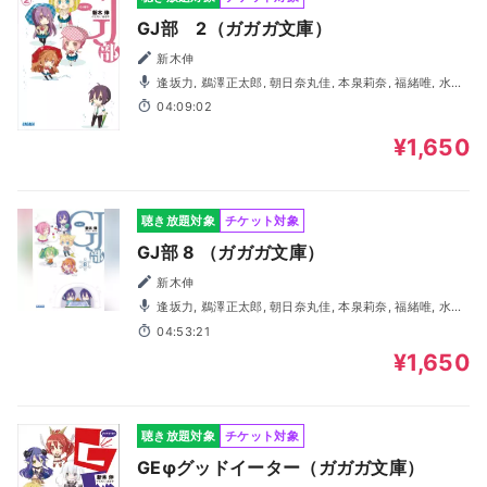
GJ部 2（ガガガ文庫）
新木伸
逢坂力, 鵜澤正太郎, 朝日奈丸佳, 本泉莉奈, 福緒唯, 水野
亜美
04:09:02
¥1,650
聴き放題対象
チケット対象
GJ部 8 （ガガガ文庫）
新木伸
逢坂力, 鵜澤正太郎, 朝日奈丸佳, 本泉莉奈, 福緒唯, 水野
亜美, 浜崎七海, 高木美佑, 阿保まりあ, 奥野香耶
04:53:21
¥1,650
聴き放題対象
チケット対象
GEφグッドイーター（ガガガ文庫）