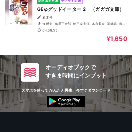
聴き放題対象
チケット対象
GEφグッドイーター 2 （ガガガ文庫）
新木伸
逢坂力, 鵜澤正太郎, 朝日奈丸佳, 本泉莉奈, 福緒唯, 水野
亜美, 高木美佑, 相田真花
04:58:55
¥1,650
オーディオブックで
すきま時間にインプット
スマホを使って かんたん再生、今すぐダウンロード