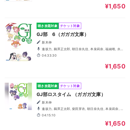
¥1,650
聴き放題対象
チケット対象
GJ部 6（ガガガ文庫）
新木伸
逢坂力, 鵜澤正太郎, 朝日奈丸佳, 本泉莉奈, 福緒唯, 水野
亜美, 柴田倫佳, 高木美佑, 阿保まりあ, 大橋海咲, 奥野香耶
04:33:30
¥1,650
聴き放題対象
チケット対象
GJ部ロスタイム （ガガガ文庫）
新木伸
逢坂力, 鵜澤正太郎, 柴田芽衣, 朝日奈丸佳, 本泉莉奈, 水
野亜美, 福緒唯, 高木美佑, 奥野香耶, 阿保まりあ
04:15:10
¥1,650