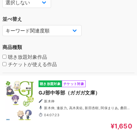
並べ替え
商品種類
聴き放題対象作品
チケットが使える作品
聴き放題対象
チケット対象
GJ部中等部（ガガガ文庫）
新木伸
新木伸, 逢坂力, 高木美佑, 新田杏樹, 阿保まりあ, 桑田直
樹, 奥野香耶, 朝日奈丸佳
04:07:23
¥1,650