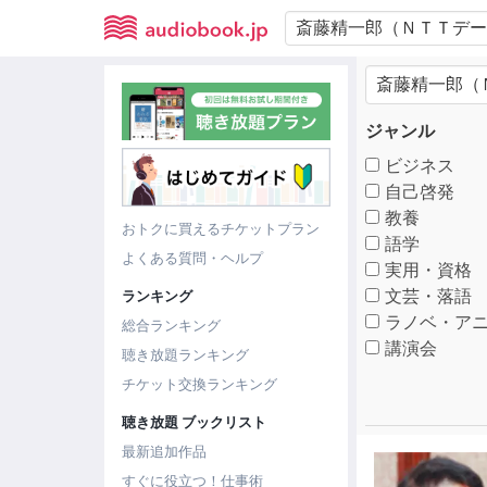
ジャンル
ビジネス
自己啓発
教養
おトクに買えるチケットプラン
語学
よくある質問・ヘルプ
実用・資格
文芸・落語
ランキング
ラノベ・アニ
総合ランキング
講演会
聴き放題ランキング
チケット交換ランキング
聴き放題 ブックリスト
最新追加作品
すぐに役立つ！仕事術