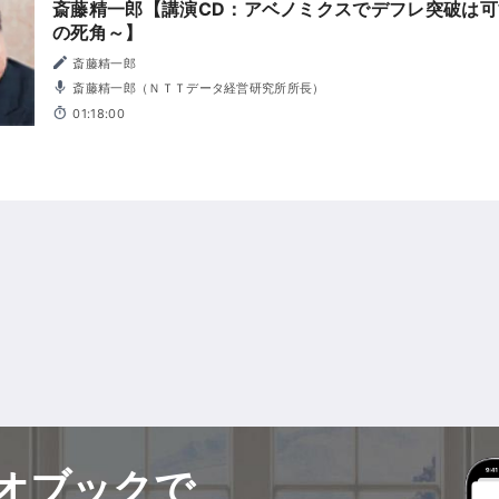
斎藤精一郎【講演CD：アベノミクスでデフレ突破は可
の死角～】
斎藤精一郎
斎藤精一郎（ＮＴＴデータ経営研究所所長）
01:18:00
オブックで