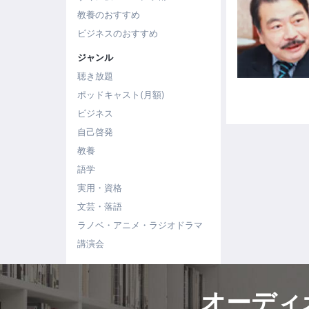
教養のおすすめ
ビジネスのおすすめ
ジャンル
聴き放題
ポッドキャスト(月額)
ビジネス
自己啓発
教養
語学
実用・資格
文芸・落語
ラノベ・アニメ・ラジオドラマ
講演会
オーディ