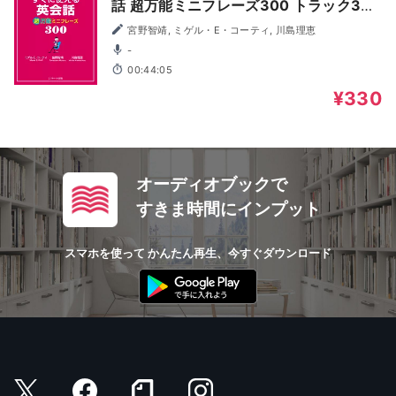
話 超万能ミニフレーズ300 トラック35-
85[Jリサーチ出版]
宮野智靖, ミゲル・E・コーティ, 川島理恵
-
00:44:05
¥330
オーディオブックで
すきま時間にインプット
スマホを使って かんたん再生、今すぐダウンロード