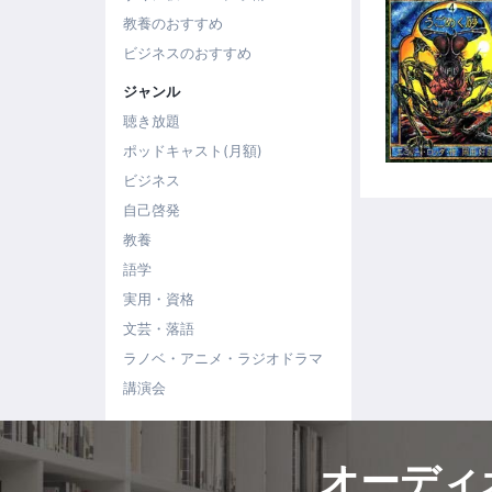
教養のおすすめ
ビジネスのおすすめ
ジャンル
聴き放題
ポッドキャスト(月額)
ビジネス
自己啓発
教養
語学
実用・資格
文芸・落語
ラノベ・アニメ・ラジオドラマ
講演会
オーディ