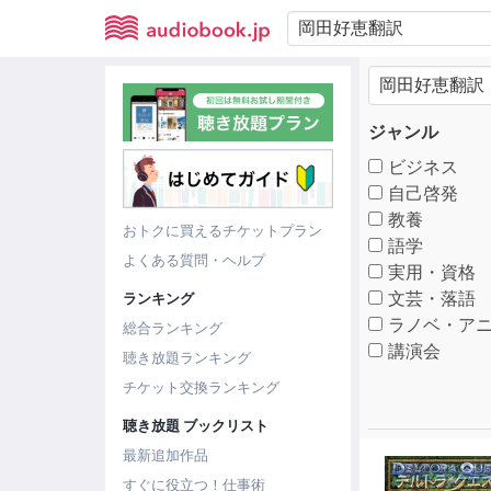
ジャンル
ビジネス
自己啓発
教養
おトクに買えるチケットプラン
語学
よくある質問・ヘルプ
実用・資格
文芸・落語
ランキング
ラノベ・アニ
総合ランキング
講演会
聴き放題ランキング
チケット交換ランキング
聴き放題 ブックリスト
最新追加作品
すぐに役立つ！仕事術