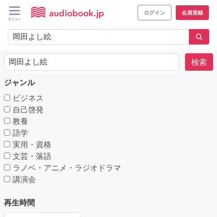
ログイン
会員登録
検索
ジャンル
ビジネス
自己啓発
教養
語学
実用・資格
文芸・落語
ラノベ・アニメ・ラジオドラマ
講演会
再生時間