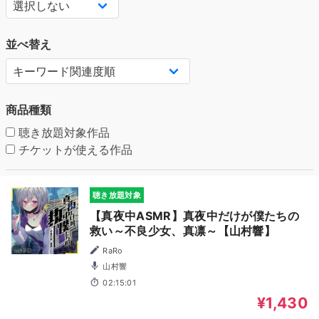
並べ替え
商品種類
聴き放題対象作品
チケットが使える作品
聴き放題対象
【真夜中ASMR】真夜中だけが僕たちの
救い～不良少女、真凛～【山村響】
RaRo
山村響
02:15:01
¥1,430