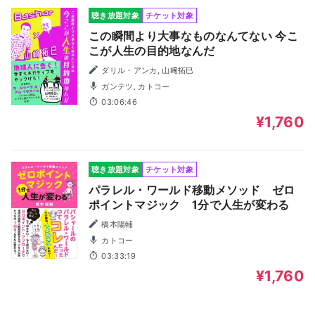
聴き放題対象
チケット対象
この瞬間より大事なものなんてない 今こ
こが人生の目的地なんだ
ダリル・アンカ, 山﨑拓巳
ガンテツ, カトコー
03:06:46
¥1,760
聴き放題対象
チケット対象
パラレル・ワールド移動メソッド ゼロ
ポイントマジック 1分で人生が変わる
橋本陽輔
カトコー
03:33:19
¥1,760