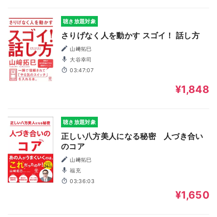
聴き放題対象
さりげなく人を動かす スゴイ！ 話し方
山﨑拓巳
大谷幸司
03:47:07
¥1,848
聴き放題対象
正しい八方美人になる秘密 人づき合い
のコア
山﨑拓巳
福充
03:36:03
¥1,650