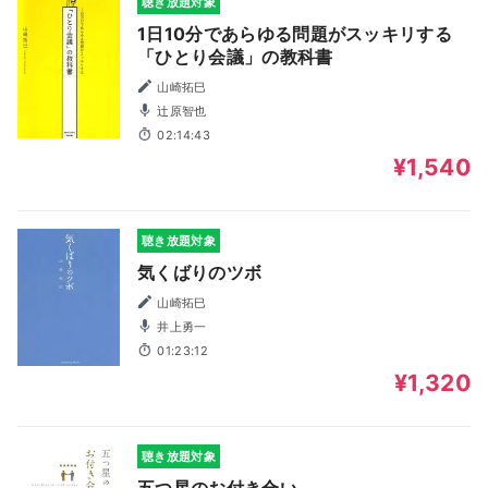
聴き放題対象
1日10分であらゆる問題がスッキリする
「ひとり会議」の教科書
山崎拓巳
辻原智也
02:14:43
¥1,540
聴き放題対象
気くばりのツボ
山崎拓巳
井上勇一
01:23:12
¥1,320
聴き放題対象
五つ星のお付き合い