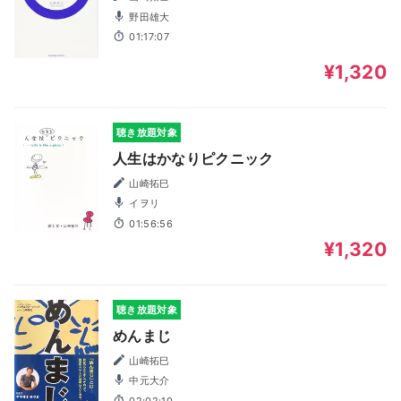
野田雄大
01:17:07
¥1,320
聴き放題対象
人生はかなりピクニック
山崎拓巳
イヲリ
01:56:56
¥1,320
聴き放題対象
めんまじ
山崎拓巳
中元大介
02:02:10