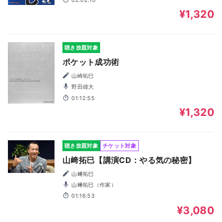
¥1,320
聴き放題対象
ポケット成功術
山崎拓巳
野田雄大
01:12:55
¥1,320
聴き放題対象
チケット対象
山﨑拓巳【講演CD：やる気の秘密】
山﨑拓巳
山﨑拓巳（作家）
01:16:53
¥3,080