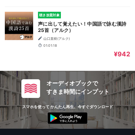
聴き放題対象
声に出して覚えたい！中国語で詠む漢詩
25首（アルク）
山口直樹(アルク)
01:01:18
¥942
オーディオブックで
すきま時間にインプット
スマホを使って かんたん再生、今すぐダウンロード