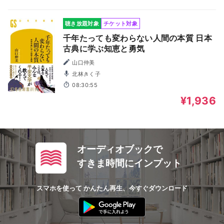
聴き放題対象
チケット対象
千年たっても変わらない人間の本質 日本
古典に学ぶ知恵と勇気
山口仲美
北林きく子
08:30:55
¥1,936
オーディオブックで
すきま時間にインプット
スマホを使って かんたん再生、今すぐダウンロード