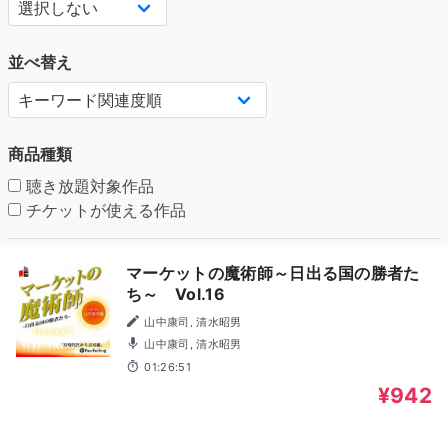
並べ替え
商品種類
聴き放題対象作品
チケットが使える作品
マーケットの魔術師～日出る国の勝者た
ち～ Vol.16
山中康司, 清水昭男
山中康司, 清水昭男
01:26:51
¥942