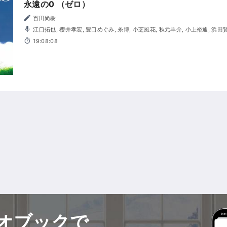
永遠の0 （ゼロ）
百田尚樹
江口拓也, 櫻井孝宏, 豊口めぐみ, 糸博, 小芝風花, 秋元羊介, 小上裕通, 浜田賢二, 金光宣明, 園部啓一, 樫井
笙人, 楠見尚己, 辻親八, 側見民雄, 杉村憲司, 坂巻学, 根本圭子, 松本忍, 山本善
19:08:08
望, 稲垣拓哉
オブックで