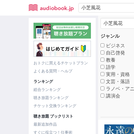
ジャンル
ビジネス
自己啓発
教養
おトクに買えるチケットプラン
語学
よくある質問・ヘルプ
実用・資格
文芸・落語
ランキング
ラノベ・アニ
総合ランキング
講演会
聴き放題ランキング
チケット交換ランキング
聴き放題 ブックリスト
最新追加作品
すぐに役立つ！仕事術