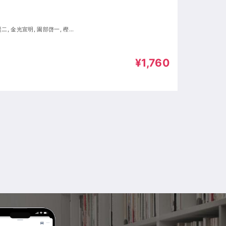
寿, 尾田木美衣, 堀総士郎, 古城
¥1,760