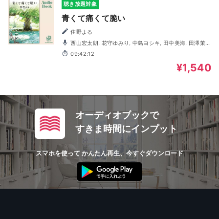
聴き放題対象
青くて痛くて脆い
住野よる
西山宏太朗, 花守ゆみり, 中島ヨシキ, 田中美海, 田澤茉
純, 羽多野渉, 佐藤元, 井上健一, 小林敬, 有住藍理, 小田果林,
09:42:12
髙山滉, 早瀬莉花, 山石さとみ, 泉帆唯花, 林原渉太
¥1,540
オーディオブックで
すきま時間にインプット
スマホを使って かんたん再生、今すぐダウンロード