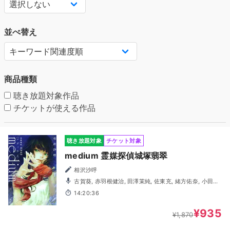
並べ替え
商品種類
聴き放題対象作品
チケットが使える作品
聴き放題対象
チケット対象
medium 霊媒探偵城塚翡翠
相沢沙呼
古賀葵, 赤羽根健治, 田澤茉純, 佐東充, 緒方佑奈, 小田果
林, 赤星真衣子, ボルケーノ太田, 大谷翔太郎, 有住藍里, 佐藤
14:20:36
元, 幸村恵理
¥935
¥1,870