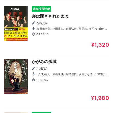
聴き放題対象
扉は閉ざされたまま
石持浅海
篠原孝太郎, 小田果林, 前田弘喜, 西尾将, 瀬戸歩, 山名枝
里子, 平川正三, 濱岡敬祐
08:06:13
¥1,320
かがみの孤城
辻村深月
花守ゆみり, 東山奈央, 島﨑信長, 伊藤かな恵, 小林裕介,
西山宏太朗, 大和田仁美, 堀江瞬, 豊口めぐみ, 千本木彩花, 田
19:06:47
澤茉純, 幸村恵理, 髙木朋弥, 亀山雄慈, 小田果林, 喜多田悠,
瀬戸歩, 進藤亜由美
¥1,980