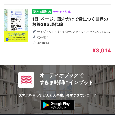
聴き放題対象
チケット対象
1日1ページ、読むだけで身につく世界の
教養365 現代編
デイヴィッド・S・キダー, ノア・D・オッペンハイム,
小林朋則／訳
浅科准平
32:18:14
¥3,014
オーディオブックで
すきま時間にインプット
スマホを使って かんたん再生、今すぐダウンロード