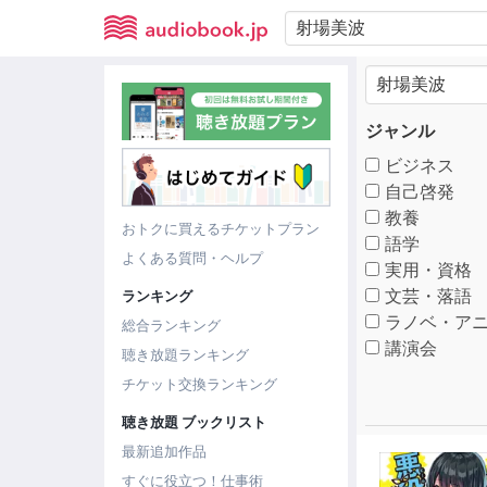
ジャンル
ビジネス
自己啓発
教養
おトクに買えるチケットプラン
語学
よくある質問・ヘルプ
実用・資格
文芸・落語
ランキング
ラノベ・アニ
総合ランキング
講演会
聴き放題ランキング
チケット交換ランキング
聴き放題 ブックリスト
最新追加作品
すぐに役立つ！仕事術