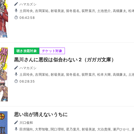
ハマカズシ
土田玲央, 吉岡茉祐, 射場美波, 留冬藍名, 荻野葉月, 土池悠介, 高畑廉太, 松
06:42:58
聴き放題対象
チケット対象
黒川さんに悪役は似合わない 2（ガガガ文庫）
ハマカズシ
土田玲央, 吉岡茉祐, 射場美波, 留冬藍名, 荻野葉月, 松本大輝, 高畑廉太, 土
06:28:35
思い出が消えないうちに
川口俊和
田所陽向, 大野智敬, 関口理咲, 星乃葉月, 射場美波, 大泊貴揮, 瀬戸ひかり, 唐戸俊太郎, 内山茉莉, 高田憂希,
神田みか, 菅野えみ, 坂出雅樹, 徳永佑太