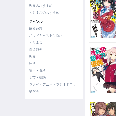
教養のおすすめ
ビジネスのおすすめ
ジャンル
聴き放題
ポッドキャスト(月額)
ビジネス
自己啓発
教養
語学
実用・資格
文芸・落語
ラノベ・アニメ・ラジオドラマ
講演会