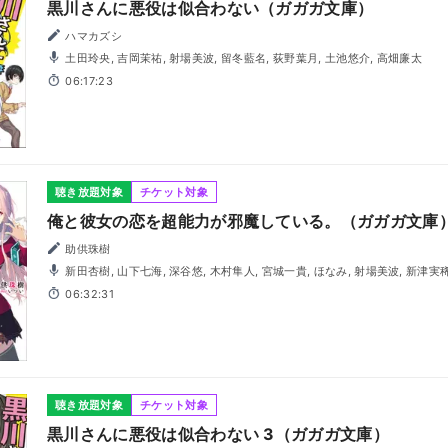
黒川さんに悪役は似合わない（ガガガ文庫）
ハマカズシ
土田玲央, 吉岡茉祐, 射場美波, 留冬藍名, 荻野葉月, 土池悠介, 高畑廉太
06:17:23
聴き放題対象
チケット対象
俺と彼女の恋を超能力が邪魔している。（ガガガ文庫
助供珠樹
新田杏樹, 山下七海, 深谷悠, 木村隼人, 宮城一貴, ほなみ, 射場美波, 新津実
06:32:31
聴き放題対象
チケット対象
黒川さんに悪役は似合わない 3（ガガガ文庫）