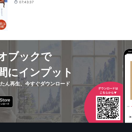
07:43:37
オブックで
間にインプット
んたん再生、今すぐダウンロード