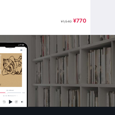
¥770
¥1,540