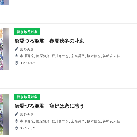
聴き放題対象
蟲愛づる姫君 春夏秋冬の花束
宮野美嘉
寺澤百花, 菅原慎介, 堀川さつき, 桒名晃平, 桜木信也, 神崎友未佳
07:34:42
聴き放題対象
蟲愛づる姫君 寵妃は恋に惑う
宮野美嘉
寺澤百花, 菅原慎介, 堀川さつき, 桒名晃平, 桜木信也, 神崎友未佳
07:52:53