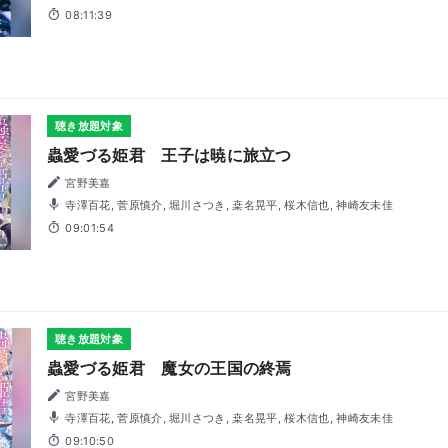
08:11:39
聴き放題対象
蟲愛づる姫君 王子は暁に旅立つ
宮野美嘉
寺澤百花, 菅原慎介, 堀川さつき, 桒名晃平, 桜木信也, 神崎友未佳
09:01:54
聴き放題対象
蟲愛づる姫君 魔女の王国の終焉
宮野美嘉
寺澤百花, 菅原慎介, 堀川さつき, 桒名晃平, 桜木信也, 神崎友未佳
09:10:50