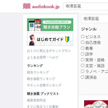
ジャンル
ビジネス
自己啓発
教養
おトクに買えるチケットプラン
語学
よくある質問・ヘルプ
実用・資格
文芸・落語
ランキング
ラノベ・アニ
総合ランキング
講演会
聴き放題ランキング
チケット交換ランキング
聴き放題 ブックリスト
最新追加作品
すぐに役立つ！仕事術