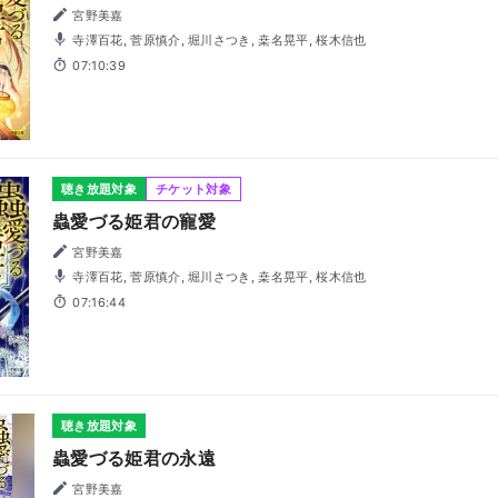
宮野美嘉
寺澤百花, 菅原慎介, 堀川さつき, 桒名晃平, 桜木信也
07:10:39
聴き放題対象
チケット対象
蟲愛づる姫君の寵愛
宮野美嘉
寺澤百花, 菅原慎介, 堀川さつき, 桒名晃平, 桜木信也
07:16:44
聴き放題対象
蟲愛づる姫君の永遠
宮野美嘉