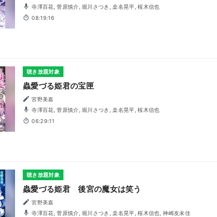
寺澤百花, 菅原慎介, 堀川さつき, 桒名晃平, 桜木信也
08:19:16
聴き放題対象
蟲愛づる姫君の宝匣
宮野美嘉
寺澤百花, 菅原慎介, 堀川さつき, 桒名晃平, 桜木信也
06:29:11
聴き放題対象
蟲愛づる姫君 後宮の魔女は笑う
宮野美嘉
寺澤百花, 菅原慎介, 堀川さつき, 桒名晃平, 桜木信也, 神崎友未佳