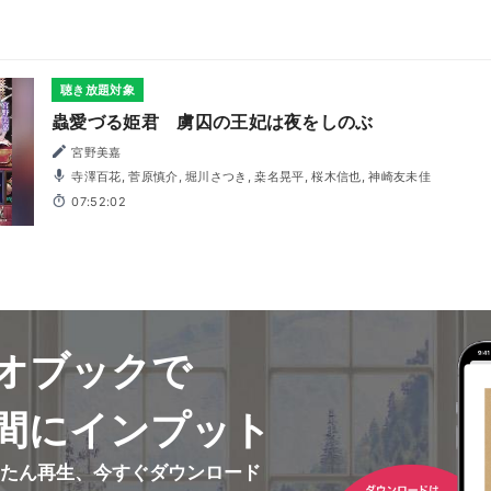
聴き放題対象
蟲愛づる姫君 虜囚の王妃は夜をしのぶ
宮野美嘉
寺澤百花, 菅原慎介, 堀川さつき, 桒名晃平, 桜木信也, 神崎友未佳
07:52:02
オブックで
間にインプット
んたん再生、今すぐダウンロード