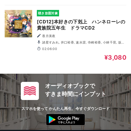
聴き放題対象
[CD12]本好きの下剋上 ハンネローレの
貴族院五年生 ドラマCD2
香月美夜
諸星すみれ, 井口裕香, 速水奨, 寺崎裕香, 小林千晃, 坂泰
斗, 八代拓, 梅田修一朗, 朝井彩加, 上田燿司, 豊口めぐみ, 大
02:06:00
原さやか, 長谷川育美, 志田有彩, 加藤英美里, 後藤沙緒里, 寺
島惇太, 大塚剛央, 遠藤綾, 安田陸矢, 竹内良太, 夏吉ゆうこ,
¥3,080
井澤美香子, 遠藤広之, 岡井カツノリ, 野村香菜子
オーディオブックで
すきま時間にインプット
スマホを使って かんたん再生、今すぐダウンロード