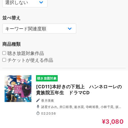
並べ替え
商品種類
聴き放題対象作品
チケットが使える作品
聴き放題対象
[CD11]本好きの下剋上 ハンネローレの
貴族院五年生 ドラマCD
香月美夜
諸星すみれ, 井口裕香, 速水奨, 寺崎裕香, 小林千晃, 坂泰
斗, 八代拓, 梅田修一朗, 朝井彩加, 上田燿司, 豊口めぐみ, 大
02:20:56
原さやか, 長谷川育美, 志田有彩, 加藤英美里, 後藤沙緒里, 寺
島惇太, 大塚剛央, 遠藤綾, 安田陸矢, 竹内良太, 夏吉ゆうこ,
¥3,080
井澤美香子, 遠藤広之, 岡井カツノリ, 野村香菜子