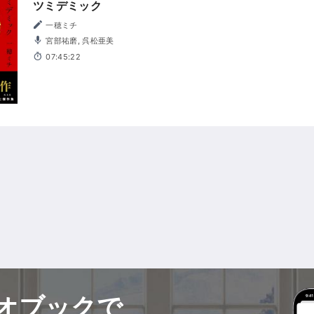
ツミデミック
一穂ミチ
宮部祐磨, 呉松亜美
07:45:22
オブックで