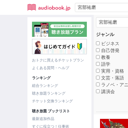
ジャンル
ビジネス
自己啓発
教養
おトクに買えるチケットプラン
語学
よくある質問・ヘルプ
実用・資格
文芸・落語
ランキング
ラノベ・アニ
総合ランキング
講演会
聴き放題ランキング
チケット交換ランキング
聴き放題 ブックリスト
最新追加作品
すぐに役立つ！仕事術