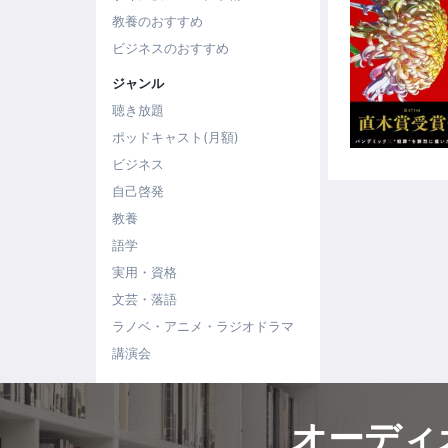
教養のおすすめ
ビジネスのおすすめ
ジャンル
聴き放題
ポッドキャスト(月額)
ビジネス
自己啓発
教養
語学
実用・資格
文芸・落語
ラノベ・アニメ・ラジオドラマ
講演会
オーディ