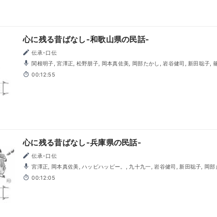
心に残る昔ばなし-和歌山県の民話-
伝承･口伝
関根明子, 宮澤正, 松野朋子, 岡本真佐美, 岡部たかし, 岩谷健司, 新田聡子, 
00:12:55
心に残る昔ばなし-兵庫県の民話-
伝承･口伝
宮澤正, 岡本真佐美, ハッピハッピー。, 九十九一, 岩谷健司, 新田聡子, 岡
00:12:05