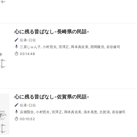
心に残る昔ばなし-長崎県の民話-
伝承･口伝
三原じゅん子, 小村哲夫, 宮澤正, 岡本真佐美, 西岡隆浩, 岩谷健司
00:14:48
心に残る昔ばなし-佐賀県の民話-
伝承･口伝
浜畑賢吉, 小村哲夫, 宮澤正, 岡本真佐美, 清水美恵, 古賀清, 岩谷健司
00:10:52