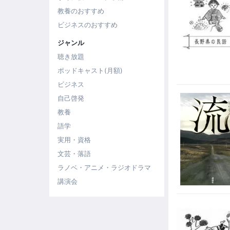
教養のおすすめ
ビジネスのおすすめ
ジャンル
聴き放題
ポッドキャスト(月額)
ビジネス
自己啓発
教養
語学
実用・資格
文芸・落語
ラノベ・アニメ・ラジオドラマ
講演会