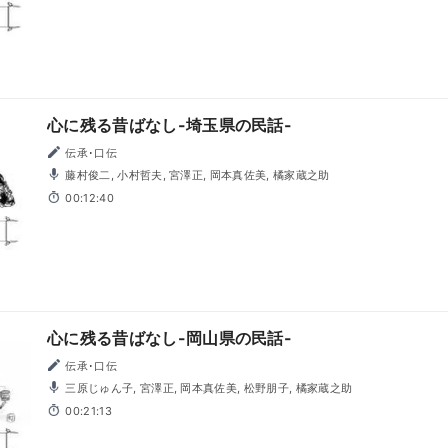
心に残る昔ばなし-埼玉県の民話-
伝承･口伝
藤村俊二, 小村哲夫, 宮澤正, 岡本真佐美, 橘家蔵之助
00:12:40
心に残る昔ばなし-岡山県の民話-
伝承･口伝
三原じゅん子, 宮澤正, 岡本真佐美, 松野朋子, 橘家蔵之助
00:21:13