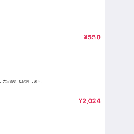
¥550
祐梨, 笹本菜津枝, 仲田ありさ,
¥2,024