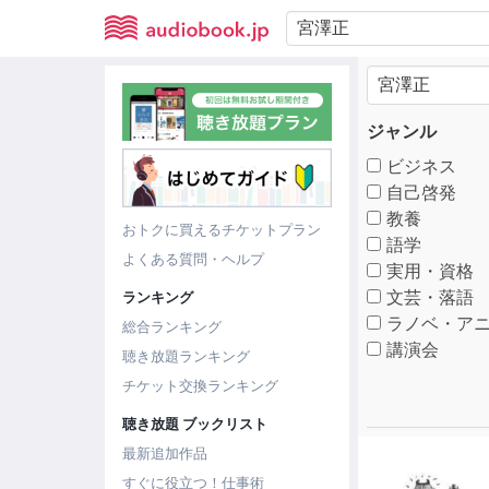
ジャンル
ビジネス
自己啓発
教養
おトクに買えるチケットプラン
語学
よくある質問・ヘルプ
実用・資格
文芸・落語
ランキング
ラノベ・アニ
総合ランキング
講演会
聴き放題ランキング
チケット交換ランキング
聴き放題 ブックリスト
最新追加作品
すぐに役立つ！仕事術