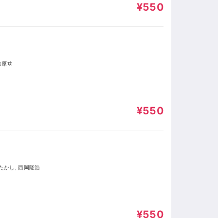
¥550
篠原功
¥550
部たかし, 西岡隆浩
¥550