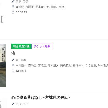
伝承･口伝
真堂藍, 宮澤正, 岡本真佐美, 斉藤こず恵
00:31:15
聴き放題対象
チケット対象
流
東山彰良
中川慶一, 森功至, 宮澤正, 池添朋文, 高橋英則, 松浦チエ, うさみ航, 牛木理人, 大沼義明, 笠原潤一, 菊本平,
小林健次郎, 須藤慧, 諸田和典, 山口翔平, 池田朋子, 大下洋子, 笠原あきら, 加藤
13:11:51
西えり, 林優子, 吉富ちか
心に残る昔ばなし-宮城県の民話-
伝承･口伝