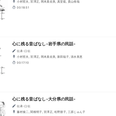
小村哲夫, 宮澤正, 岡本真佐美, 真堂藍, 貴山侑哉
00:18:51
心に残る昔ばなし-岩手県の民話-
伝承･口伝
小村哲夫, 宮澤正, 岡本真佐美, 新田聡子, 清水美恵
00:17:10
心に残る昔ばなし-大分県の民話-
伝承･口伝
藤村俊二, 関根明子, 宮澤正, 松野朋子, 三原じゅん子