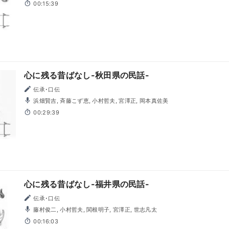
00:15:39
心に残る昔ばなし-秋田県の民話-
伝承･口伝
浜畑賢吉, 斉藤こず恵, 小村哲夫, 宮澤正, 岡本真佐美
00:29:39
心に残る昔ばなし-福井県の民話-
伝承･口伝
藤村俊二, 小村哲夫, 関根明子, 宮澤正, 世志凡太
00:16:03