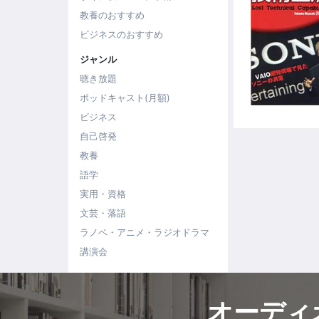
教養のおすすめ
ビジネスのおすすめ
ジャンル
聴き放題
ポッドキャスト(月額)
ビジネス
自己啓発
教養
語学
実用・資格
文芸・落語
ラノベ・アニメ・ラジオドラマ
講演会
オーディ