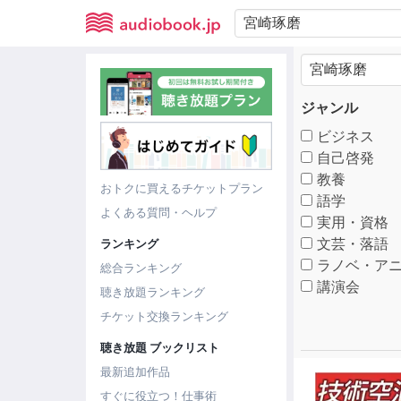
ジャンル
ビジネス
自己啓発
教養
おトクに買えるチケットプラン
語学
よくある質問・ヘルプ
実用・資格
文芸・落語
ランキング
ラノベ・アニ
総合ランキング
講演会
聴き放題ランキング
チケット交換ランキング
聴き放題 ブックリスト
最新追加作品
すぐに役立つ！仕事術