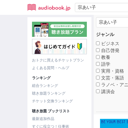
ジャンル
ビジネス
自己啓発
教養
おトクに買えるチケットプラン
語学
よくある質問・ヘルプ
実用・資格
文芸・落語
ランキング
ラノベ・アニ
総合ランキング
講演会
聴き放題ランキング
チケット交換ランキング
聴き放題 ブックリスト
最新追加作品
すぐに役立つ！仕事術