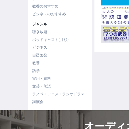
教養のおすすめ
ビジネスのおすすめ
ジャンル
聴き放題
ポッドキャスト(月額)
ビジネス
自己啓発
教養
語学
実用・資格
文芸・落語
ラノベ・アニメ・ラジオドラマ
講演会
オーディ