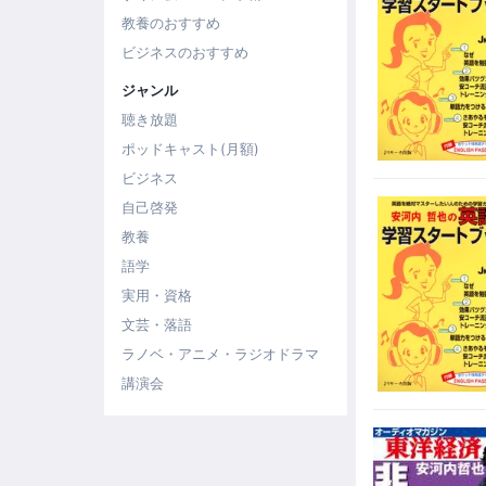
教養のおすすめ
ビジネスのおすすめ
ジャンル
聴き放題
ポッドキャスト(月額)
ビジネス
自己啓発
教養
語学
実用・資格
文芸・落語
ラノベ・アニメ・ラジオドラマ
講演会