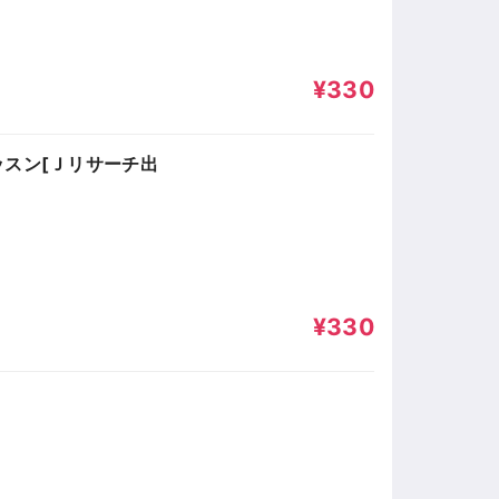
¥330
中レッスン[Ｊリサーチ出
¥330