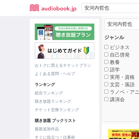
ジャンル
ビジネス
自己啓発
教養
おトクに買えるチケットプラン
語学
よくある質問・ヘルプ
実用・資格
文芸・落語
ランキング
ラノベ・アニ
総合ランキング
講演会
聴き放題ランキング
チケット交換ランキング
聴き放題 ブックリスト
最新追加作品
すぐに役立つ！仕事術