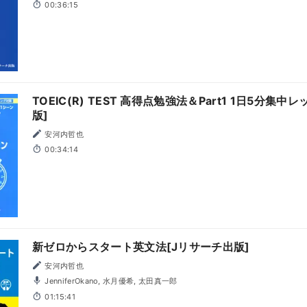
00:36:15
TOEIC(R) TEST 高得点勉強法＆Part1 1日5分集
版]
安河内哲也
00:34:14
新ゼロからスタート英文法[Jリサーチ出版]
安河内哲也
JenniferOkano, 水月優希, 太田真一郎
01:15:41