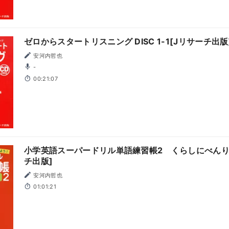
ゼロからスタートリスニング DISC 1-1[Jリサーチ出版
安河内哲也
-
00:21:07
小学英語スーパードリル単語練習帳2 くらしにべんり
チ出版]
安河内哲也
01:01:21