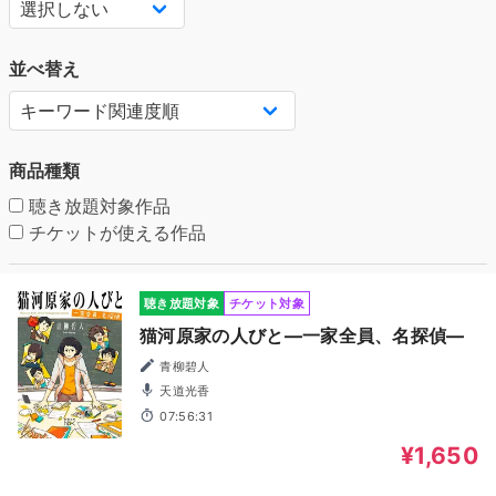
並べ替え
商品種類
聴き放題対象作品
チケットが使える作品
聴き放題対象
チケット対象
猫河原家の人びと―一家全員、名探偵―
青柳碧人
天道光香
07:56:31
¥1,650