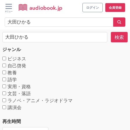
ログイン
会員登録
検索
ジャンル
ビジネス
自己啓発
教養
語学
実用・資格
文芸・落語
ラノベ・アニメ・ラジオドラマ
講演会
再生時間