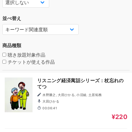
並べ替え
商品種類
聴き放題対象作品
チケットが使える作品
リスニング経済寓話シリーズ：杖忘れの
てつ
水野勝之, 大田ひかる, 小沼綾, 土居拓務
大田ひかる
00:06:41
¥220