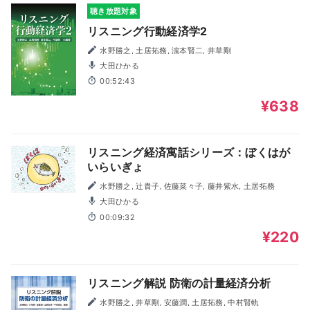
聴き放題対象
リスニング行動経済学2
水野勝之, 土居拓務, 濵本賢二, 井草剛
大田ひかる
00:52:43
¥638
リスニング経済寓話シリーズ：ぼくはが
いらいぎょ
水野勝之, 辻貴子, 佐藤菜々子, 藤井紫水, 土居拓務
大田ひかる
00:09:32
¥220
リスニング解説 防衛の計量経済分析
水野勝之, 井草剛, 安藤潤, 土居拓務, 中村賢軌