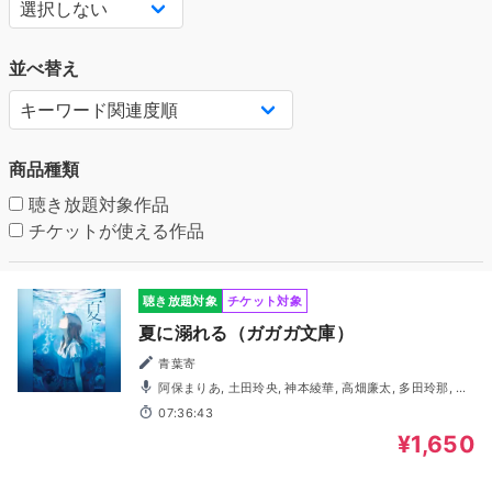
並べ替え
商品種類
聴き放題対象作品
チケットが使える作品
聴き放題対象
チケット対象
夏に溺れる（ガガガ文庫）
青葉寄
阿保まりあ, 土田玲央, 神本綾華, 高畑廉太, 多田玲那, 三
木一眞
07:36:43
¥1,650