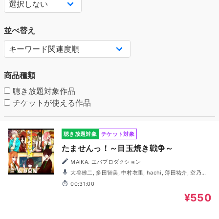
並べ替え
商品種類
聴き放題対象作品
チケットが使える作品
聴き放題対象
チケット対象
たませんっ！～目玉焼き戦争～
MAIKA, エバプロダクション
大谷雄二, 多田智美, 中村衣里, hachi, 薄田祐介, 空乃彼
方, 鈴木美優, 浅倉歩
00:31:00
¥550