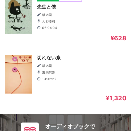
先生と僕
坂木司
大谷幸司
06:04:04
¥628
切れない糸
坂木司
海老沢潮
13:02:22
¥1,320
オーディオブックで