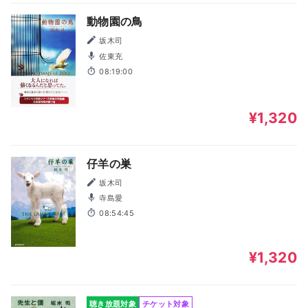
動物園の鳥
坂木司
佐東充
08:19:00
¥1,320
仔羊の巣
坂木司
寺島愛
08:54:45
¥1,320
聴き放題対象
チケット対象