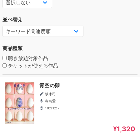
並べ替え
商品種類
聴き放題対象作品
チケットが使える作品
青空の卵
坂木司
寺島愛
10:31:27
¥1,320