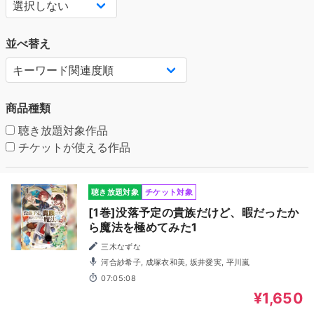
並べ替え
商品種類
聴き放題対象作品
チケットが使える作品
聴き放題対象
チケット対象
[1巻]没落予定の貴族だけど、暇だったか
ら魔法を極めてみた1
三木なずな
河合紗希子, 成塚衣和美, 坂井愛実, 平川嵐
07:05:08
¥1,650