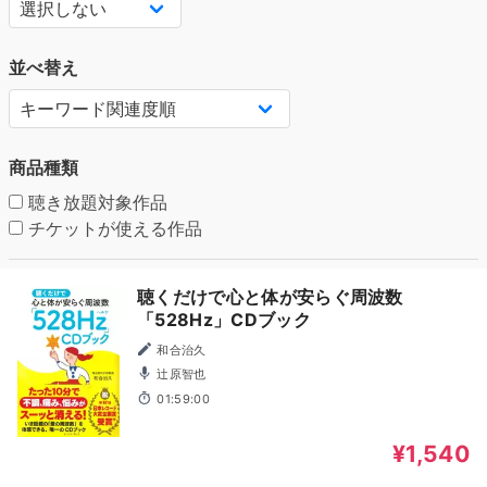
並べ替え
商品種類
聴き放題対象作品
チケットが使える作品
聴くだけで心と体が安らぐ周波数
「528Hz」CDブック
和合治久
辻原智也
01:59:00
¥1,540