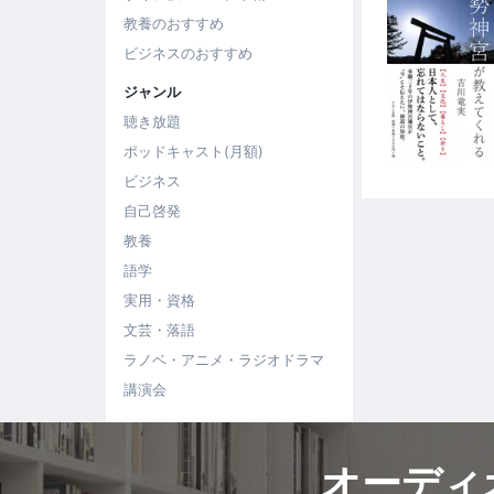
教養のおすすめ
ビジネスのおすすめ
ジャンル
聴き放題
ポッドキャスト(月額)
ビジネス
自己啓発
教養
語学
実用・資格
文芸・落語
ラノベ・アニメ・ラジオドラマ
講演会
オーディ