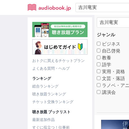
ジャンル
ビジネス
自己啓発
教養
おトクに買えるチケットプラン
語学
よくある質問・ヘルプ
実用・資格
文芸・落語
ランキング
ラノベ・アニ
総合ランキング
講演会
聴き放題ランキング
チケット交換ランキング
聴き放題 ブックリスト
最新追加作品
すぐに役立つ！仕事術