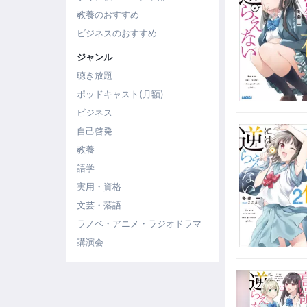
教養のおすすめ
ビジネスのおすすめ
ジャンル
聴き放題
ポッドキャスト(月額)
ビジネス
自己啓発
教養
語学
実用・資格
文芸・落語
ラノベ・アニメ・ラジオドラマ
講演会