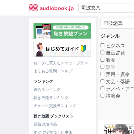
ジャンル
ビジネス
自己啓発
教養
おトクに買えるチケットプラン
語学
よくある質問・ヘルプ
実用・資格
文芸・落語
ランキング
ラノベ・アニ
総合ランキング
講演会
聴き放題ランキング
チケット交換ランキング
聴き放題 ブックリスト
最新追加作品
すぐに役立つ！仕事術