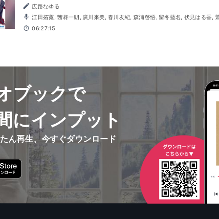
広路なゆる
江田拓寛, 茜柊一朗, 廣川来美, 春川友紀, 森浦啓悟, 留冬藍名, 伏見はる香,
06:27:15
オブックで
間にインプット
んたん再生、今すぐダウンロード