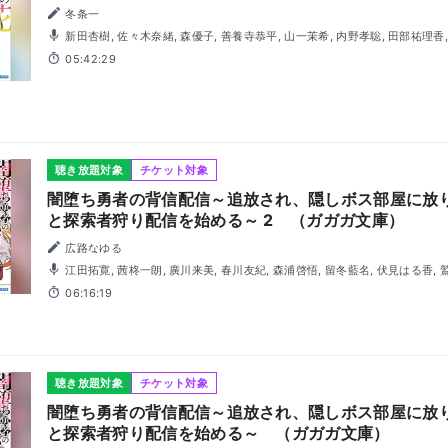
冬条一
新田杏樹, 佐々木奈緒, 森優子, 善養寺恭平, 山一茉希, 内野孝聡, 田部祐理香
05:42:29
聴き放題対象
チケット対象
闇堕ち勇者の背信配信～追放され、隠しボス部屋に放
と探索者狩り配信を始める～ 2 （ガガガ文庫）
広路なゆる
江田拓寛, 茜柊一朗, 廣川来美, 春川友紀, 森浦啓悟, 留冬藍名, 伏見はる香,
06:16:19
聴き放題対象
チケット対象
闇堕ち勇者の背信配信～追放され、隠しボス部屋に放
と探索者狩り配信を始める～ （ガガガ文庫）