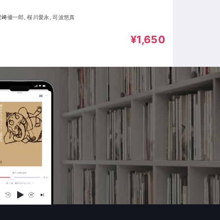
 鷲﨑優一郎, 桜川愛永, 司波悠真
¥1,650