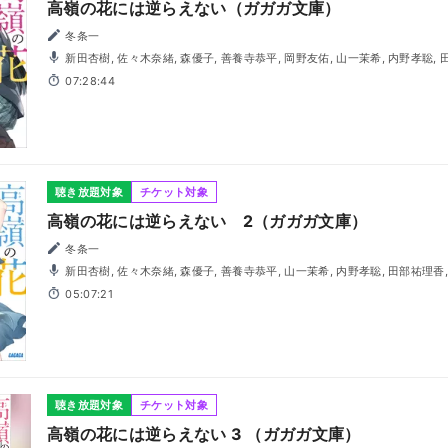
高嶺の花には逆らえない（ガガガ文庫）
冬条一
新田杏樹, 佐々木奈緒, 森優子, 善養寺恭平, 岡野友佑, 山一茉希, 内野孝聡,
07:28:44
聴き放題対象
チケット対象
高嶺の花には逆らえない 2（ガガガ文庫）
冬条一
新田杏樹, 佐々木奈緒, 森優子, 善養寺恭平, 山一茉希, 内野孝聡, 田部祐理香
05:07:21
聴き放題対象
チケット対象
高嶺の花には逆らえない 3 （ガガガ文庫）