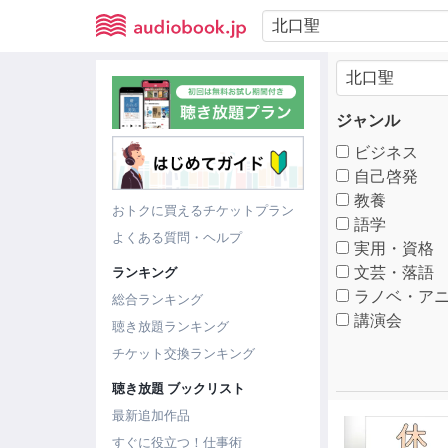
ジャンル
ビジネス
自己啓発
教養
おトクに買えるチケットプラン
語学
よくある質問・ヘルプ
実用・資格
文芸・落語
ランキング
ラノベ・アニ
総合ランキング
講演会
聴き放題ランキング
チケット交換ランキング
聴き放題 ブックリスト
最新追加作品
すぐに役立つ！仕事術