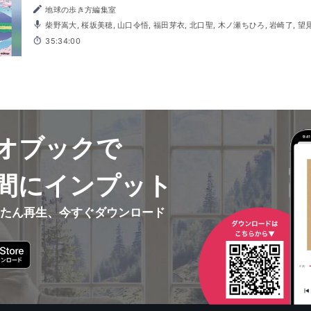
地球の歩き方編集室
柴野嵩大, 桜坂美穂, 山口令悟, 福田芽衣, 北口聖, 木ノ瀬ちひろ, 岩崎了, 望見
35:34:00
オブックで
間にインプット
んたん再生、今すぐダウンロード