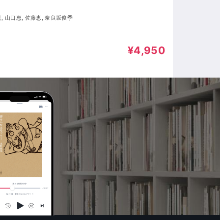
, 山口恵, 佐藤恵, 奈良坂俊季
¥4,950