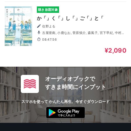
聴き放題対象
か「」く「」し「」ご「」と「
住野よる
古屋亜南, 小鹿なお, 菅原慎介, 森風子, 宮下早紀, 中村純
也, 三浦円, 北原樹
08:47:56
¥2,090
オーディオブックで
すきま時間にインプット
スマホを使って かんたん再生、今すぐダウンロード