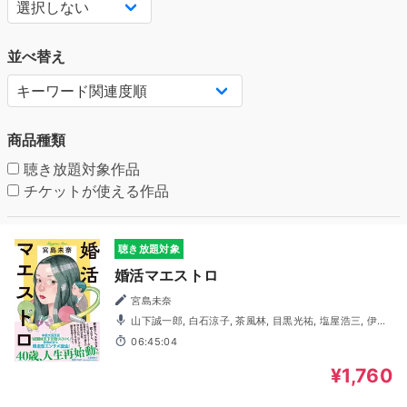
並べ替え
商品種類
聴き放題対象作品
チケットが使える作品
聴き放題対象
婚活マエストロ
宮島未奈
山下誠一郎, 白石涼子, 茶風林, 目黒光祐, 塩屋浩三, 伊藤
かな恵, 大木咲絵子, 北原樹, 小林直人, 清水健佑, 玉木雅士,
06:45:04
長谷川天音, 三浦円, 山名枝里子
¥1,760