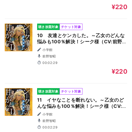
¥220
聴き放題対象
チケット対象
10 友達とケンカした。～乙女のどんな
悩みも100％解決！シーク様（CV:前野智
昭）の超絶甘やかしドラマCD～
小学館
前野智昭
00:02:29
¥220
聴き放題対象
チケット対象
11 イヤなことを断れない。～乙女のど
んな悩みも100％解決！シーク様（CV:前
野智昭）の超絶甘やかしドラマCD～
小学館
前野智昭
00:02:29