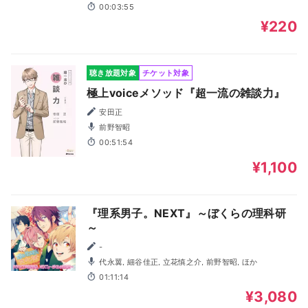
00:03:55
¥220
聴き放題対象
チケット対象
極上voiceメソッド『超一流の雑談力』
安田正
前野智昭
00:51:54
¥1,100
『理系男子。NEXT』～ぼくらの理科研
～
-
代永翼, 細谷佳正, 立花慎之介, 前野智昭, ほか
01:11:14
¥3,080