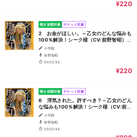
¥220
聴き放題対象
チケット対象
2 お金がほしい。～乙女のどんな悩みも
100％解決！シーク様（CV:前野智昭）の
超絶甘やかしドラマCD～
小学館
前野智昭
00:02:33
¥220
聴き放題対象
チケット対象
6 浮気された。許すべき？～乙女のどん
な悩みも100％解決！シーク様（CV:前野
智昭）の超絶甘やかしドラマCD～
小学館
前野智昭
00:02:44