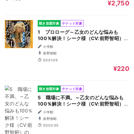
¥2,750
聴き放題対象
チケット対象
1 プロローグ～乙女のどんな悩みも
100％解決！シーク様（CV:前野智昭）の
超絶甘やかしドラマCD～
小学館
前野智昭
00:01:05
¥220
聴き放題対象
チケット対象
5 職場に不満。～乙女のどんな悩みも
100％解決！シーク様（CV:前野智昭）の
超絶甘やかしドラマCD～
小学館
前野智昭
00:02:30