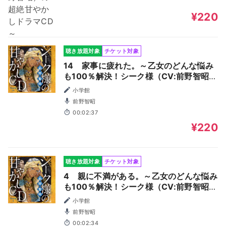
¥220
聴き放題対象
チケット対象
14 家事に疲れた。～乙女のどんな悩み
も100％解決！シーク様（CV:前野智昭）
の超絶甘やかしドラマCD～
小学館
前野智昭
00:02:37
¥220
聴き放題対象
チケット対象
4 親に不満がある。～乙女のどんな悩み
も100％解決！シーク様（CV:前野智昭）
の超絶甘やかしドラマCD～
小学館
前野智昭
00:02:34