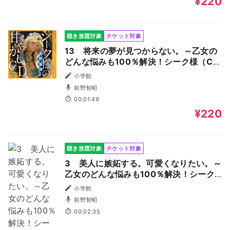
¥220
聴き放題対象
チケット対象
13 将来の夢が見つからない。～乙女の
どんな悩みも100％解決！シーク様（CV:
前野智昭）の超絶甘やかしドラマCD～
小学館
前野智昭
00:01:49
¥220
聴き放題対象
チケット対象
3 美人に嫉妬する。可愛くなりたい。～
乙女のどんな悩みも100％解決！シーク
様（CV:前野智昭）の超絶甘やかしドラ
小学館
マCD～
前野智昭
00:02:35