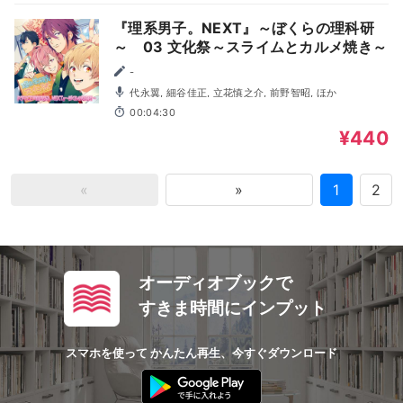
『理系男子。NEXT』～ぼくらの理科研
～ 03 文化祭～スライムとカルメ焼き～
-
代永翼, 細谷佳正, 立花慎之介, 前野智昭, ほか
00:04:30
¥440
«
»
1
2
オーディオブックで
すきま時間にインプット
スマホを使って かんたん再生、今すぐダウンロード