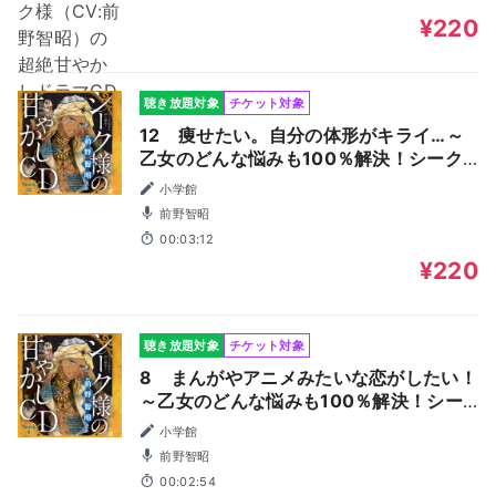
¥220
聴き放題対象
チケット対象
12 痩せたい。自分の体形がキライ…～
乙女のどんな悩みも100％解決！シーク
様（CV:前野智昭）の超絶甘やかしドラ
小学館
マCD～
前野智昭
00:03:12
¥220
聴き放題対象
チケット対象
8 まんがやアニメみたいな恋がしたい！
～乙女のどんな悩みも100％解決！シー
ク様（CV:前野智昭）の超絶甘やかしド
小学館
ラマCD～
前野智昭
00:02:54