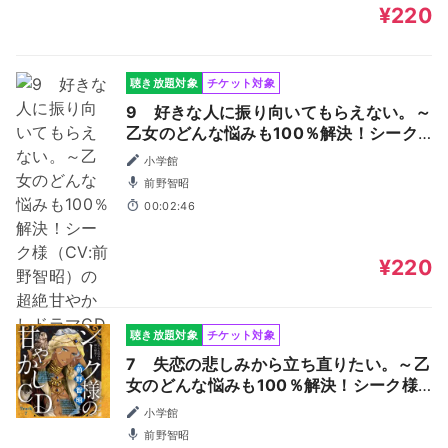
¥220
聴き放題対象
チケット対象
9 好きな人に振り向いてもらえない。～
乙女のどんな悩みも100％解決！シーク
様（CV:前野智昭）の超絶甘やかしドラ
小学館
マCD～
前野智昭
00:02:46
¥220
聴き放題対象
チケット対象
7 失恋の悲しみから立ち直りたい。～乙
女のどんな悩みも100％解決！シーク様
（CV:前野智昭）の超絶甘やかしドラマ
小学館
CD～
前野智昭