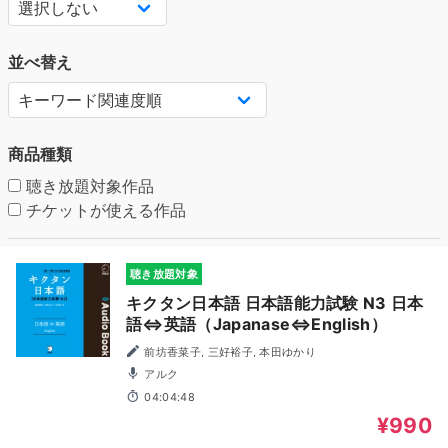
並べ替え
商品種類
聴き放題対象作品
チケットが使える作品
聴き放題対象
キクタン日本語 日本語能力試験 N3 日本
語⇔英語（Japanase⇔English）
前坊香菜子, 三好裕子, 本田ゆかり
アルク
04:04:48
¥990