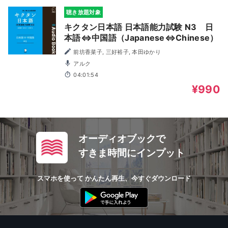
聴き放題対象
キクタン日本語 日本語能力試験 N3 日
本語⇔中国語（Japanese⇔Chinese）
前坊香菜子, 三好裕子, 本田ゆかり
アルク
04:01:54
¥990
オーディオブックで
すきま時間にインプット
スマホを使って かんたん再生、今すぐダウンロード