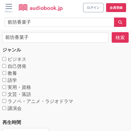
ログイン
会員登録
検索
ジャンル
ビジネス
自己啓発
教養
語学
実用・資格
文芸・落語
ラノベ・アニメ・ラジオドラマ
講演会
再生時間