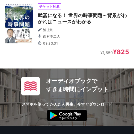
チケット対象
武器になる！ 世界の時事問題～背景がわ
かればニュースがわかる
池上彰
西村不二人
09:23:31
¥825
¥1,650
オーディオブックで
すきま時間にインプット
スマホを使って かんたん再生、今すぐダウンロード