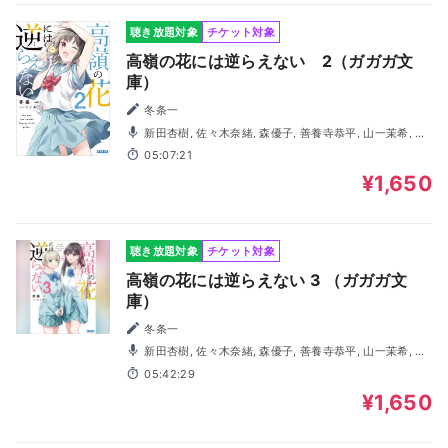
聴き放題対象
チケット対象
高嶺の花には逆らえない 2（ガガガ文
庫）
冬条一
新田杏樹, 佐々木奈緒, 森優子, 善養寺恭平, 山一茉希, 内
野孝聡, 田部祐理香, 岡野友佑, 司波悠真, 廣川来美
05:07:21
¥1,650
聴き放題対象
チケット対象
高嶺の花には逆らえない 3 （ガガガ文
庫）
冬条一
新田杏樹, 佐々木奈緒, 森優子, 善養寺恭平, 山一茉希, 内
野孝聡, 田部祐理香, 岡野友佑, 司波悠真
05:42:29
¥1,650