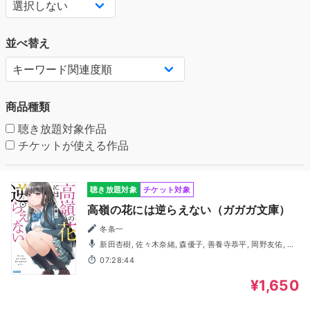
並べ替え
商品種類
聴き放題対象作品
チケットが使える作品
聴き放題対象
チケット対象
高嶺の花には逆らえない（ガガガ文庫）
冬条一
新田杏樹, 佐々木奈緒, 森優子, 善養寺恭平, 岡野友佑, 山
一茉希, 内野孝聡, 田部祐理香, 司波悠真
07:28:44
¥1,650