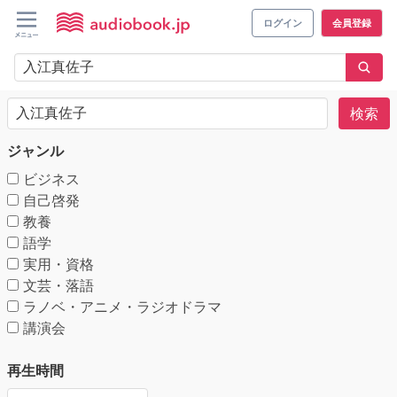
ログイン
会員登録
検索
ジャンル
ビジネス
自己啓発
教養
語学
実用・資格
文芸・落語
ラノベ・アニメ・ラジオドラマ
講演会
再生時間