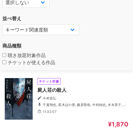
並べ替え
商品種類
聴き放題対象作品
チケットが使える作品
チケット対象
屍人荘の殺人
今村昌弘
千葉翔也, 黒木ほの香, 藤原聖侑, 中村純也, 木本景子, 野
田航弥, 内山悠里菜, 國府咲月, 杉村ちか子, 光富崇雄, 橘龍
11:32:07
丸, 中西伶郎, 遠野夏子, いとうさとる, 桜木信也, 狩野俊哉,
芦澤梨沙, 陶國貴矢, 高山絃, 古川航佑, 松本欣也, 吉川築
¥1,870