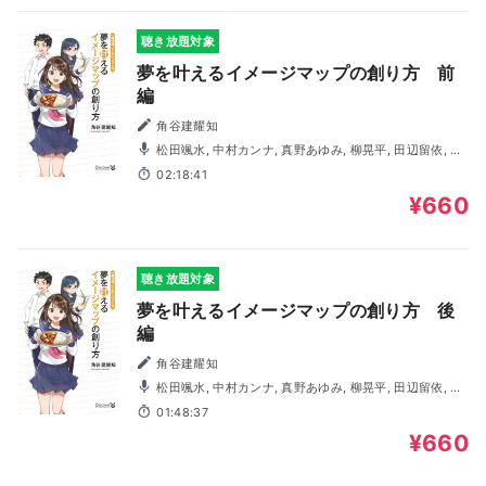
聴き放題対象
夢を叶えるイメージマップの創り方 前
編
角谷建耀知
松田颯水, 中村カンナ, 真野あゆみ, 柳晃平, 田辺留依, 本
宮光, 南雲希美, 下鶴直幸, 光富崇雄, 朝日奈丸佳, 石田里沙
02:18:41
子, 糸間蛍, 伊藤友紀子
¥660
聴き放題対象
夢を叶えるイメージマップの創り方 後
編
角谷建耀知
松田颯水, 中村カンナ, 真野あゆみ, 柳晃平, 田辺留依, 本
宮光, 南雲希美, 下鶴直幸, 光富崇雄, 朝日奈丸佳, 石田里沙
01:48:37
子, 糸間蛍, 伊藤友紀子
¥660